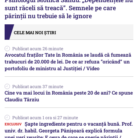
sunt răceli să treacă”. Semnele pe care
părinții nu trebuie să le ignore
CELE MAI NOI ȘTIRI
Publicat acum 26 minute
Avocatul fraților Tate în România se laudă că fumează
trabucuri de 20.000 de lei. De ce ar refuza ”oricând” un
portofoliu de ministru al Justiției / Video
Publicat acum 37 minute
Cine va mai locui în România peste 20 de ani? Ce spune
Claudiu Târziu
Publicat acum 1 ora si 27 minute
Șapte ingrediente pentru o vacanță bună. Prof.
univ. dr. habil. Georgeta Pânișoară explică formula
unei veri reușite: E ceva de care se sperie părinții /