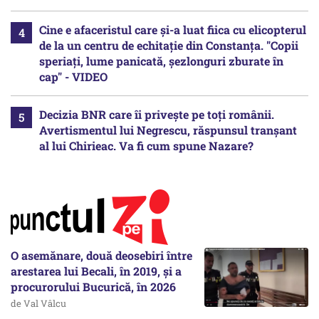
Cine e afaceristul care și-a luat fiica cu elicopterul
de la un centru de echitație din Constanța. "Copii
speriați, lume panicată, șezlonguri zburate în
cap" - VIDEO
Decizia BNR care îi privește pe toți românii.
Avertismentul lui Negrescu, răspunsul tranșant
al lui Chirieac. Va fi cum spune Nazare?
O asemănare, două deosebiri între
arestarea lui Becali, în 2019, și a
procurorului Bucurică, în 2026
de Val Vâlcu