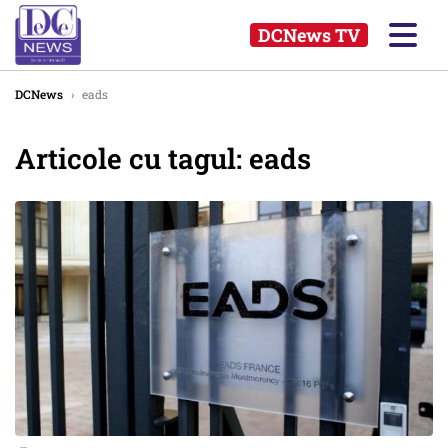
DCNews TV
DCNews
›
eads
Articole cu tagul: eads