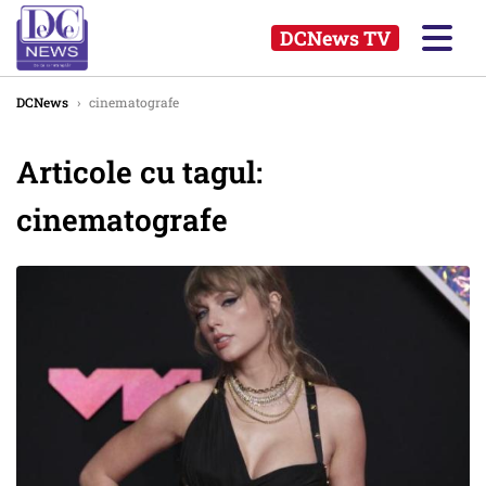
DCNews TV
DCNews
›
cinematografe
Articole cu tagul:
cinematografe