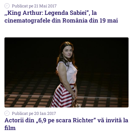
Publicat pe 21 Mai 2017
,,King Arthur: Legenda Sabiei”, la
cinematografele din România din 19 mai
Publicat pe 20 Ian 2017
Actorii din „6,9 pe scara Richter” vă invită la
film