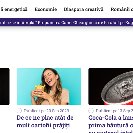
ză energetică
Economie
Diaspora creativă
Românii c
de premier. Cine ar putea conduce Guvernul din septembrie
Publicat pe 20 Sep 2023
Publicat pe 13 Sep 
De ce ne plac atât de
Coca-Cola a lan
mult cartofii prăjiți
prima băutură c
cu ajutorul inte