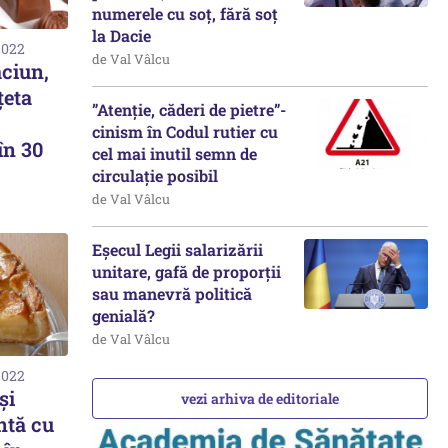
numerele cu soț, fără soț
la Dacie
2022
de Val Vâlcu
ăciun,
țeta
”Atenție, căderi de pietre”-
cinism în Codul rutier cu
în 30
cel mai inutil semn de
circulație posibil
de Val Vâlcu
Eșecul Legii salarizării
unitare, gafă de proporții
sau manevră politică
genială?
de Val Vâlcu
2022
și
vezi arhiva de editoriale
ntă cu