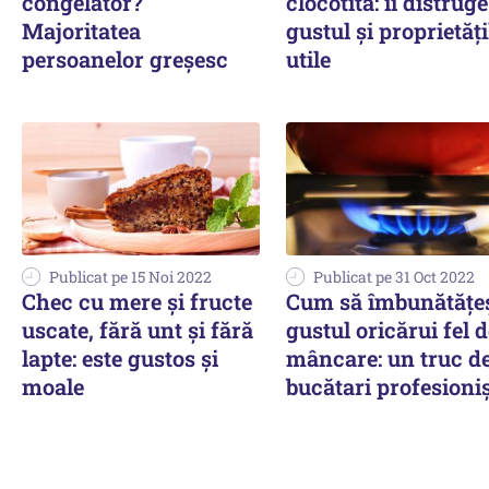
congelator?
clocotită: îi distruge
Majoritatea
gustul și proprietăți
persoanelor greșesc
utile
Publicat pe 15 Noi 2022
Publicat pe 31 Oct 2022
Chec cu mere și fructe
Cum să îmbunătățeș
uscate, fără unt și fără
gustul oricărui fel 
lapte: este gustos și
mâncare: un truc de
moale
bucătari profesioniș