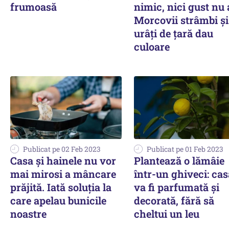
frumoasă
nimic, nici gust nu 
Morcovii strâmbi și
urâți de țară dau
culoare
Publicat pe 02 Feb 2023
Publicat pe 01 Feb 2023
Casa și hainele nu vor
Plantează o lămâie
mai mirosi a mâncare
într-un ghiveci: cas
prăjită. Iată soluția la
va fi parfumată și
care apelau bunicile
decorată, fără să
noastre
cheltui un leu