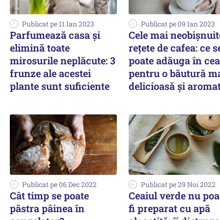
Publicat pe 11 Ian 2023
Publicat pe 09 Ian 2023
Parfumează casa și
Cele mai neobișnuit
elimină toate
rețete de cafea: ce s
mirosurile neplăcute: 3
poate adăuga în ce
frunze ale acestei
pentru o băutură m
plante sunt suficiente
delicioasă și aroma
Publicat pe 06 Dec 2022
Publicat pe 29 Noi 2022
Cât timp se poate
Ceaiul verde nu poa
păstra pâinea în
fi preparat cu apă