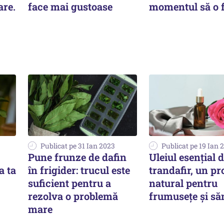
are.
face mai gustoase
momentul să o f
Publicat pe 31 Ian 2023
Publicat pe 19 Ian 
Pune frunze de dafin
Uleiul esențial 
a ta
în frigider: trucul este
trandafir, un p
suficient pentru a
natural pentru
rezolva o problemă
frumusețe și să
mare