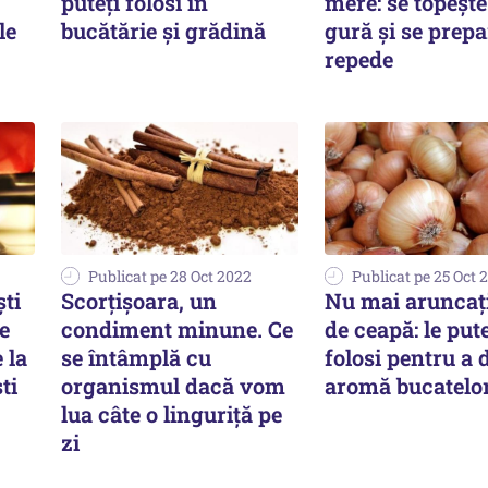
puteți folosi în
mere: se topește
le
bucătărie și grădină
gură și se prep
repede
Publicat pe 28 Oct 2022
Publicat pe 25 Oct 
ti
Scorțișoara, un
Nu mai aruncați
de
condiment minune. Ce
de ceapă: le pute
 la
se întâmplă cu
folosi pentru a 
ti
organismul dacă vom
aromă bucatelo
lua câte o linguriță pe
zi