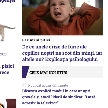
Parinti si pitici
De ce unele crize de furie ale
copiilor noștri ne scot din minți, iar
 2023
altele nu? Explicația psihologului
pisici
arece
CELE MAI NOI ȘTIRI
Publicat acum 42 minute
Băsescu explică modul în care ar opri
grevele și atacă liderii de sindicat: "Latră
agresiv la televizor"