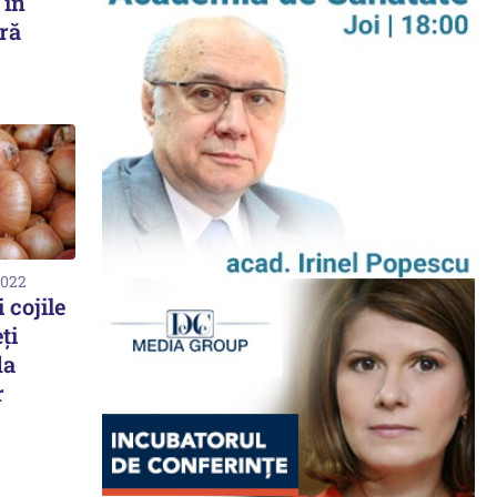
 în
ară
2022
 cojile
ți
da
r