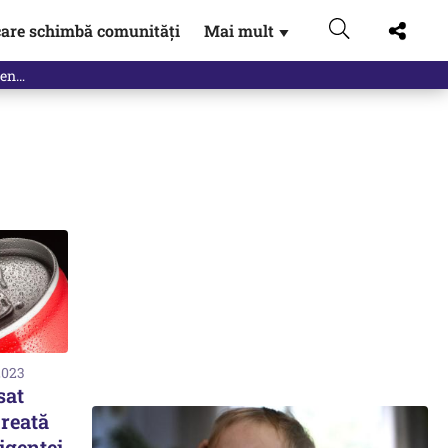
are schimbă comunități
Mai mult
▼
2023
sat
reată
ligenței