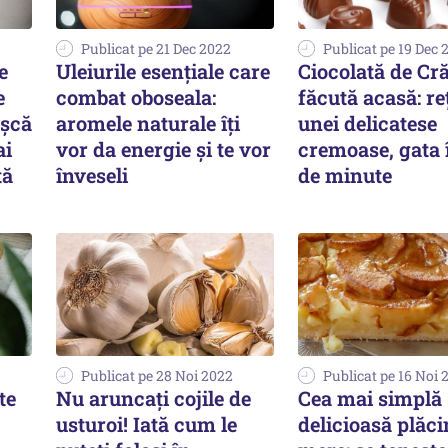
Publicat pe 21 Dec 2022
Publicat pe 19 Dec 
e
Uleiurile esențiale care
Ciocolată de Cr
e
combat oboseala:
făcută acasă: re
așcă
aromele naturale îți
unei delicatese
ai
vor da energie și te vor
cremoase, gata 
tă
înveseli
de minute
Publicat pe 28 Noi 2022
Publicat pe 16 Noi 
te
Nu aruncați cojile de
Cea mai simplă 
usturoi! Iată cum le
delicioasă plăci