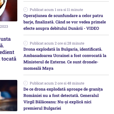
Publicat acum 1 ora si 11 minute
Operațiunea de scunfundare a celor patru
barje, finalizată. Când se vor vedea primele
 2023
efecte asupra debitului Dunării - VIDEO
rusta
Publicat acum 2 ore si 28 minute
ă.
Drona explodată în Bulgaria, identificată.
edient
Ambasadoarea Ucrainei a fost convocată la
 tocată
Ministerul de Externe. Ce sunt dronele-
momeală Maya
Publicat acum 2 ore si 48 minute
De ce drona explodată aproape de granița
României nu a fost detectată. Generalul
Virgil Bălăceanu: Nu-și explică nici
premierul Bulgariei