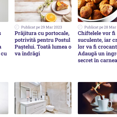
Publicat pe 29 Mar 2023
Publicat pe 28 Mar
s
Prăjitura cu portocale,
Chiftelele vor fi
potrivită pentru Postul
suculente, iar c
a
Paștelui. Toată lumea o
lor va fi crocant
 cu
va îndrăgi
Adaugă un ingr
secret în carnea