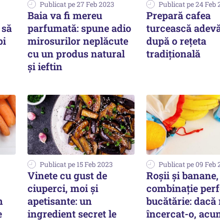
Publicat pe 27 Feb 2023
Publicat pe 24 Feb
Baia va fi mereu
Prepară cafea
 să
parfumată: spune adio
turcească adevă
pi
mirosurilor neplăcute
după o rețeta
cu un produs natural
tradițională
și ieftin
Publicat pe 15 Feb 2023
Publicat pe 09 Feb
Vinete cu gust de
Roșii și banane,
ciuperci, moi și
combinație perf
n
apetisante: un
bucătărie: dacă 
e
ingredient secret le
încercat-o, acu