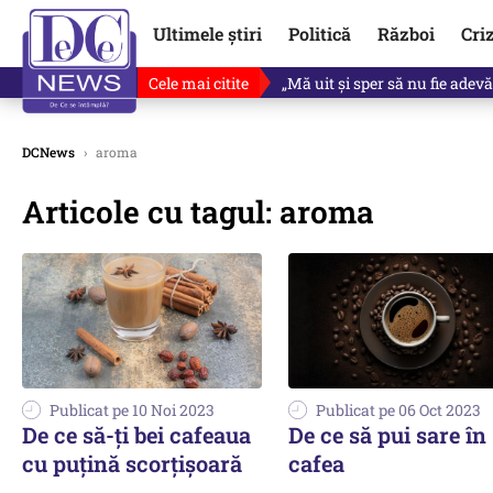
Ultimele știri
Politică
Război
Cri
Cele mai citite
Revine în scenă o propunere 
DCNews
›
aroma
Articole cu tagul: aroma
Publicat pe 10 Noi 2023
Publicat pe 06 Oct 2023
De ce să-ți bei cafeaua
De ce să pui sare în
cu puțină scorțișoară
cafea