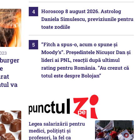
Horoscop 8 august 2026. Astrolog
Daniela Simulescu, previziunile pentru
toate zodiile
”Fitch a spus-o, acum o spune și
Moody’s”. Președintele Nicușor Dan și
2023
 burger
lideri ai PNL, reacții după ultimul
te
rating pentru România. ”Au crezut că
totul este despre Bolojan”
rat
atul va
Legea salarizării pentru
medici, polițiști și
profesori, la fel ca