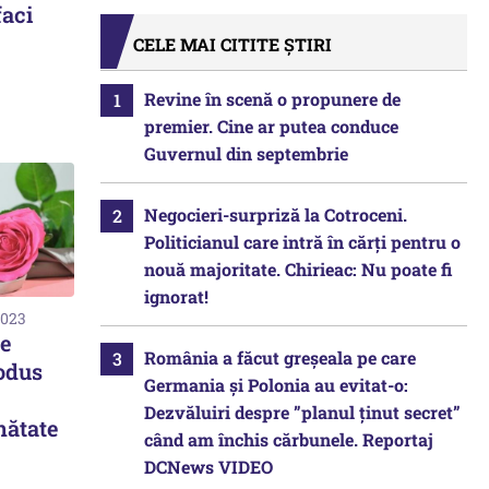
aci
CELE MAI CITITE ȘTIRI
Revine în scenă o propunere de
premier. Cine ar putea conduce
Guvernul din septembrie
Negocieri-surpriză la Cotroceni.
Politicianul care intră în cărți pentru o
nouă majoritate. Chirieac: Nu poate fi
ignorat!
2023
de
România a făcut greșeala pe care
rodus
Germania și Polonia au evitat-o:
Dezvăluiri despre ”planul ținut secret”
nătate
când am închis cărbunele. Reportaj
DCNews VIDEO