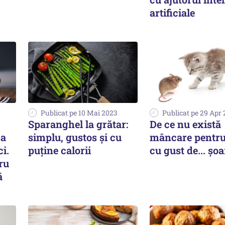
artificiale
Publicat pe 10 Mai 2023
Publicat pe 29 Apr
Sparanghel la grătar:
De ce nu există
șa
simplu, gustos și cu
mâncare pentru 
i.
puține calorii
cu gust de... șo
ru
ă