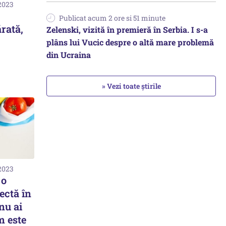
 2023
Publicat acum 2 ore si 51 minute
rată,
Zelenski, vizită în premieră în Serbia. I s-a
plâns lui Vucic despre o altă mare problemă
din Ucraina
» Vezi toate știrile
 2023
 o
ectă în
nu ai
m este