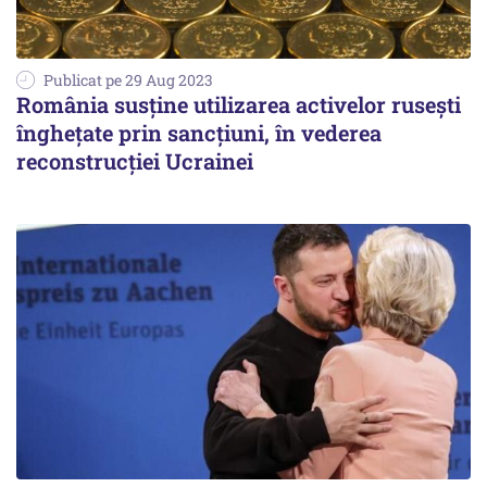
Publicat pe 29 Aug 2023
România susţine utilizarea activelor ruseşti
îngheţate prin sancțiuni, în vederea
reconstrucţiei Ucrainei