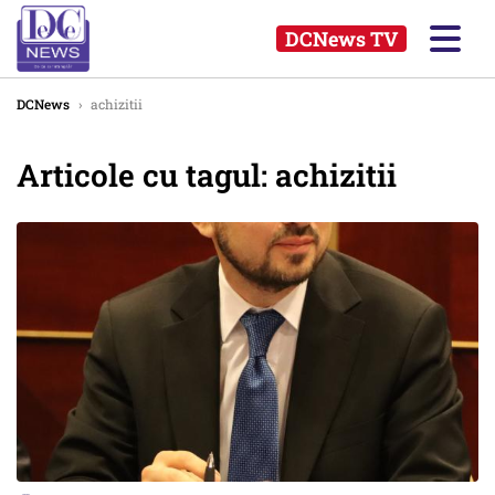
DCNews TV
DCNews
›
achizitii
Articole cu tagul: achizitii