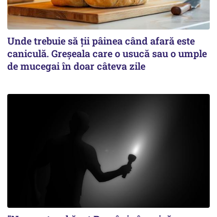
Unde trebuie să ții pâinea când afară este
caniculă. Greșeala care o usucă sau o umple
de mucegai în doar câteva zile