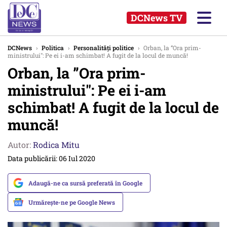
DCNews TV
DCNews
›
Politica
›
Personalități politice
›
Orban, la ”Ora prim-
ministrului″: Pe ei i-am schimbat! A fugit de la locul de muncă!
Orban, la ”Ora prim-
ministrului″: Pe ei i-am
schimbat! A fugit de la locul de
muncă!
Autor:
Rodica Mitu
Data publicării: 06 Iul 2020
Adaugă-ne ca sursă preferată în Google
Urmărește-ne pe Google News