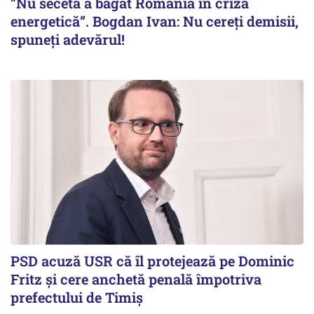
”Nu seceta a băgat România în criză
energetică”. Bogdan Ivan: Nu cereți demisii,
spuneți adevărul!
PSD acuză USR că îl protejează pe Dominic
Fritz și cere anchetă penală împotriva
prefectului de Timiș