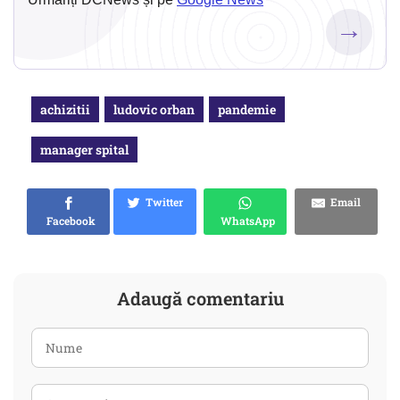
→
achizitii
ludovic orban
pandemie
manager spital
Twitter
Email
Facebook
WhatsApp
Adaugă comentariu