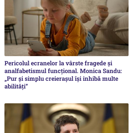
Pericolul ecranelor la vârste fragede și
analfabetismul funcțional. Monica Sandu:
„Pur și simplu creierașul își inhibă multe
abilități”