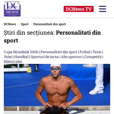
DCNews TV
DCNews
›
Sport
›
Personalitati din sport
Știri din secțiunea:
Personalitati din
sport
Cupa Mondială 2026
|
Personalitati din sport
|
Fotbal
|
Tenis
|
Volei
|
Handbal
|
Sporturi de iarna
|
Alte sporturi
|
Competitii
|
Biletul zilei