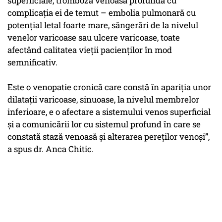
superficiale, tromboză venoasă profundă cu
complicația ei de temut – embolia pulmonară cu
potențial letal foarte mare, sângerări de la nivelul
venelor varicoase sau ulcere varicoase, toate
afectând calitatea vieții pacienților în mod
semnificativ.
Este o venopatie cronică care constă în apariția unor
dilatații varicoase, sinuoase, la nivelul membrelor
inferioare, e o afectare a sistemului venos superficial
și a comunicării lor cu sistemul profund în care se
constată stază venoasă și alterarea pereților venoși”,
a spus dr. Anca Chitic.