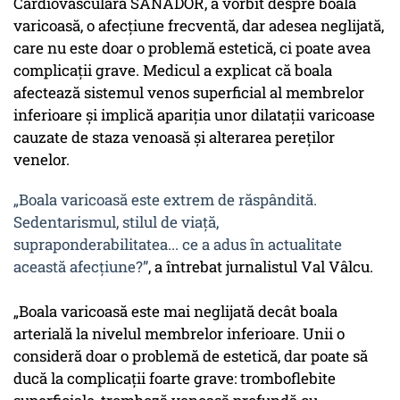
Cardiovasculară SANADOR, a vorbit despre boala
varicoasă, o afecțiune frecventă, dar adesea neglijată,
care nu este doar o problemă estetică, ci poate avea
complicații grave. Medicul a explicat că boala
afectează sistemul venos superficial al membrelor
inferioare și implică apariția unor dilatații varicoase
cauzate de staza venoasă și alterarea pereților
venelor.
„Boala varicoasă este extrem de răspândită.
Sedentarismul, stilul de viață,
supraponderabilitatea... ce a adus în actualitate
această afecțiune?”
, a întrebat jurnalistul Val Vâlcu.
„Boala varicoasă este mai neglijată decât boala
arterială la nivelul membrelor inferioare. Unii o
consideră doar o problemă de estetică, dar poate să
ducă la complicații foarte grave: tromboflebite