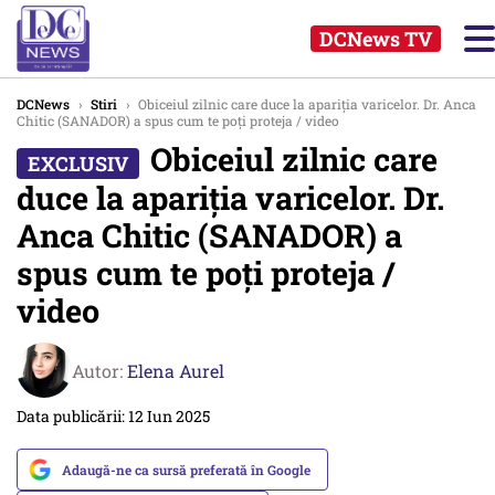
DCNews TV
DCNews
›
Stiri
›
Obiceiul zilnic care duce la apariția varicelor. Dr. Anca
Chitic (SANADOR) a spus cum te poți proteja / video
Obiceiul zilnic care
duce la apariția varicelor. Dr.
Anca Chitic (SANADOR) a
spus cum te poți proteja /
video
Autor:
Elena Aurel
Data publicării: 12 Iun 2025
Adaugă-ne ca sursă preferată în Google