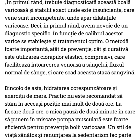
„În primul rând, trebuie diagnosticată această boală
varicoasă și stabilit exact unde este insuficiența, care
vene sunt incompetente, unde apar dilatațiile
varicoase. Deci, în primul rând, avem nevoie de un
diagnostic specific. În funcție de calibrul acestor
varice se stabilește și tratamentul optim. O metodă
foarte importantă, atât de prevenție, cât și curativă
este utilizarea ciorapilor elastici, compresivi, care
facilitează întoarcerea venoasă a sângelui, fluxul
normal de sânge, și care scad această stază sangvină.
Dincolo de asta, hidratarea corespunzătoare și
exerciții de mers. Practic nu este recomandat să
stăm în aceeași poziție mai mult de două ore. La
fiecare două ore, o mică pauză de două minute în care
să punem în mișcare pompa musculară este foarte
eficientă pentru prevenția bolii varicoase. Un stil de
viață sănătos și renunțarea la sedentarism fac parte