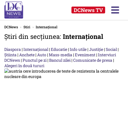
DCNews TV
DCNews
›
Stiri
›
Internațional
Știri din secțiunea:
Internațional
Diaspora
|
Internațional
|
Educatie
|
Info utile
|
Justiție
|
Social
|
Știinta
|
Anchete
|
Auto
|
Mass-media
|
Eveniment
|
Interviuri
DCNews
|
Punctul pe zi
|
Bancul zilei
|
Comunicate de presa
|
Alegeri în două tururi