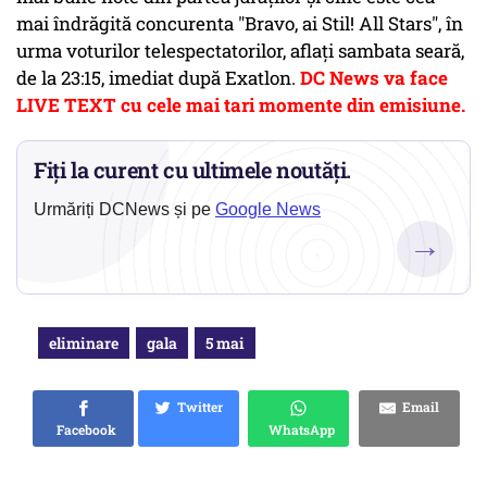
mai îndrăgită concurenta "Bravo, ai Stil! All Stars", în
urma voturilor telespectatorilor, aflați sambata seară,
de la 23:15, imediat după Exatlon.
DC News va face
LIVE TEXT cu cele mai tari momente din emisiune.
Fiți la curent cu ultimele noutăți.
Urmăriți DCNews și pe
Google News
→
eliminare
gala
5 mai
Twitter
Email
Facebook
WhatsApp