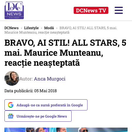
DCNews TV
DCNews
›
Lifestyle
›
Modă
›
BRAVO, AI STIL! ALL STARS, 5 mai.
Maurice Munteanu, reacție neașteptată
BRAVO, AI STIL! ALL STARS, 5
mai. Maurice Munteanu,
reacție neașteptată
Autor:
Anca Murgoci
Data publicării: 05 Mai 2018
Adaugă-ne ca sursă preferată în Google
Urmărește-ne pe Google News