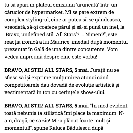
tu să apari în platoul emisiunii 'aruncată' într-un
cărucior de hypermarket. Mi se pare extrem de
complex styling-ul; cine ar putea să se gândească,
vreodată, să-și coafeze părul și să-și pună un inel, la
'Bravo, undefined stil! All Stars'? ... Nimeni!", este
reacția ironică a lui Maurice, imediat după momentul
prezentat în Gală de una dintre concurente. Vom
vedea împreună despre cine este vorba!
BRAVO, AI STIL! ALL STARS, 5 mai.
Jurații nu se
sfiesc să își exprime mulțumirea atunci când
competitoarele dau dovadă de evoluție artistică și
vestimentară în ton cu cerințele show-ului.
BRAVO, AI STIL! ALL STARS, 5 mai.
"În mod evident,
toată nebunia ta stilistică îmi place la maximum. N-
am, dragă, ce sa zic! Mi-a plăcut foarte mult și
momentul!", spune Raluca Bădulescu după