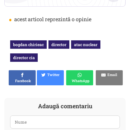
•
acest articol reprezintă o opinie
bogdan chirieac
director
atac nuclear
director cia
Twitter
Email
Facebook
WhatsApp
Adaugă comentariu