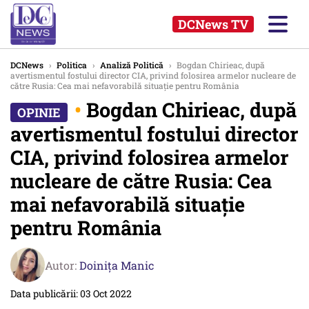
DCNews TV
DCNews
›
Politica
›
Analiză Politică
›
Bogdan Chirieac, după
avertismentul fostului director CIA, privind folosirea armelor nucleare de
către Rusia: Cea mai nefavorabilă situație pentru România
•
Bogdan Chirieac, după
avertismentul fostului director
CIA, privind folosirea armelor
nucleare de către Rusia: Cea
mai nefavorabilă situație
pentru România
Autor:
Doinița Manic
Data publicării: 03 Oct 2022