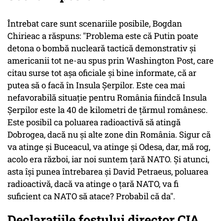
Întrebat care sunt scenariile posibile, Bogdan
Chirieac a răspuns: "Problema este că Putin poate
detona o bombă nucleară tactică demonstrativ și
americanii tot ne-au spus prin Washington Post, care
citau surse tot așa oficiale și bine informate, că ar
putea să o facă în Insula Șerpilor. Este cea mai
nefavorabilă situație pentru România fiindcă Insula
Șerpilor este la 40 de kilometri de țărmul românesc.
Este posibil ca poluarea radioactivă să atingă
Dobrogea, dacă nu și alte zone din România. Sigur că
va atinge și Buceacul, va atinge și Odesa, dar, mă rog,
acolo era război, iar noi suntem țară NATO. Și atunci,
asta își punea întrebarea și David Petraeus, poluarea
radioactivă, dacă va atinge o țară NATO, va fi
suficient ca NATO să atace? Probabil că da".
Declarațiile fostului director CIA