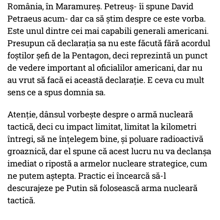
România, în Maramureș. Petreuș- îi spune David
Petraeus acum- dar ca să știm despre ce este vorba.
Este unul dintre cei mai capabili generali americani.
Presupun că declarația sa nu este făcută fără acordul
foștilor șefi de la Pentagon, deci reprezintă un punct
de vedere important al oficialilor americani, dar nu
au vrut să facă ei această declarație. E ceva cu mult
sens ce a spus domnia sa.
Atenție, dânsul vorbește despre o armă nucleară
tactică, deci cu impact limitat, limitat la kilometri
întregi, să ne înțelegem bine, și poluare radioactivă
groaznică, dar el spune că acest lucru nu va declanșa
imediat o ripostă a armelor nucleare strategice, cum
ne putem aștepta. Practic ei încearcă să-l
descurajeze pe Putin să folosească arma nucleară
tactică.