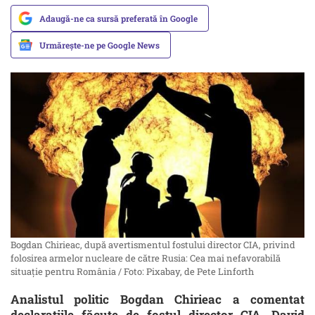
Adaugă-ne ca sursă preferată în Google
Urmărește-ne pe Google News
Bogdan Chirieac, după avertismentul fostului director CIA, privind
folosirea armelor nucleare de către Rusia: Cea mai nefavorabilă
situație pentru România / Foto: Pixabay, de Pete Linforth
Analistul politic Bogdan Chirieac a comentat
declarațiile făcute de fostul director CIA, David