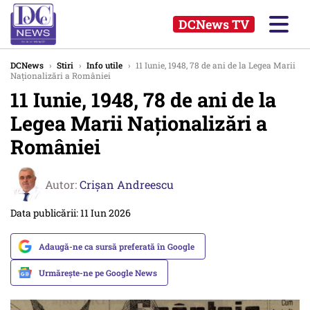
DCNews TV
DCNews
›
Stiri
›
Info utile
›
11 Iunie, 1948, 78 de ani de la Legea Marii
Naționalizări a României
11 Iunie, 1948, 78 de ani de la
Legea Marii Naționalizări a
României
Autor:
Crişan Andreescu
Data publicării: 11 Iun 2026
Adaugă-ne ca sursă preferată în Google
Urmărește-ne pe Google News