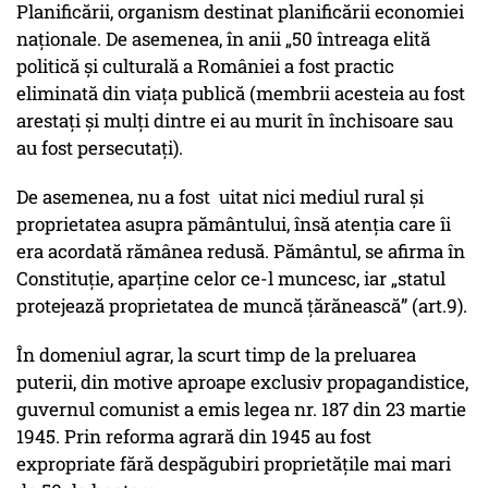
Planificării, organism destinat planificării economiei
naţionale. De asemenea, în anii „50 întreaga elită
politică şi culturală a României a fost practic
eliminată din viaţa publică (membrii acesteia au fost
arestaţi şi mulţi dintre ei au murit în închisoare sau
au fost persecutaţi).
De asemenea, nu a fost uitat nici mediul rural şi
proprietatea asupra pământului, însă atenţia care îi
era acordată rămânea redusă. Pământul, se afirma în
Constituţie, aparţine celor ce-l muncesc, iar „statul
protejează proprietatea de muncă ţărănească” (art.9).
În domeniul agrar, la scurt timp de la preluarea
puterii, din motive aproape exclusiv propagandistice,
guvernul comunist a emis legea nr. 187 din 23 martie
1945. Prin reforma agrară din 1945 au fost
expropriate fără despăgubiri proprietăţile mai mari