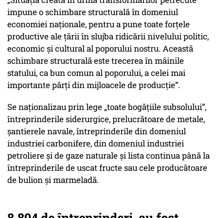
impune o schimbare structurală în domeniul
economiei naţionale, pentru a pune toate forţele
productive ale ţării în slujba ridicării nivelului politic,
economic şi cultural al poporului nostru. Această
schimbare structurală este trecerea în mâinile
statului, ca bun comun al poporului, a celei mai
importante părţi din mijloacele de producţie”.
Se naţionalizau prin lege „toate bogăţiile subsolului”,
întreprinderile siderurgice, prelucrătoare de metale,
şantierele navale, întreprinderile din domeniul
industriei carbonifere, din domeniul industriei
petroliere şi de gaze naturale şi lista continua până la
întreprinderile de uscat fructe sau cele producătoare
de bulion şi marmeladă.
8.894 de întreprinderi au fost