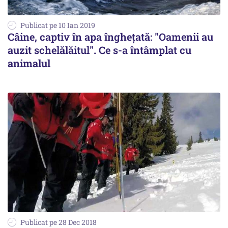
Publicat pe 10 Ian 2019
Câine, captiv în apa înghețată: "Oamenii au
auzit schelălăitul". Ce s-a întâmplat cu
animalul
Publicat pe 28 Dec 2018