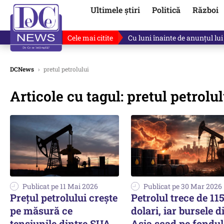
Ultimele știri
Politică
Război
Cele mai citite
Cu luni înainte de anunțul lui
DCNews
›
pretul petrolului
Articole cu tagul: pretul petrolul
Publicat pe 11 Mai 2026
Publicat pe 30 Mar 2026
Prețul petrolului crește
Petrolul trece de 11
pe măsură ce
dolari, iar bursele d
tensiunile dintre SUA
Asia scad pe fondul