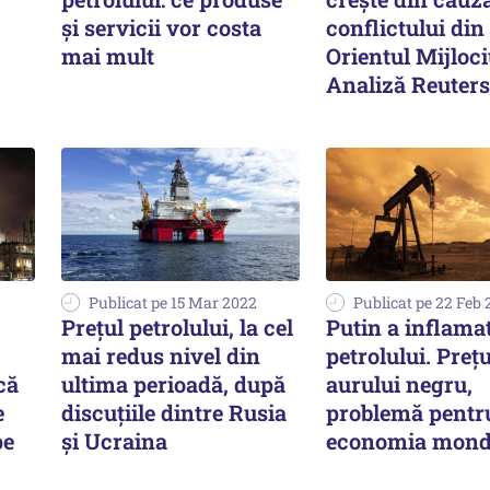
și servicii vor costa
conflictului din
mai mult
Orientul Mijloci
Analiză Reuters
Publicat pe 15 Mar 2022
Publicat pe 22 Feb
Preţul petrolului, la cel
Putin a inflamat
mai redus nivel din
petrolului. Prețu
că
ultima perioadă, după
aurului negru,
e
discuţiile dintre Rusia
problemă pentr
pe
şi Ucraina
economia mond