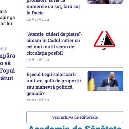
numerele cu soț, fără soț
la Dacie
de Val Vâlcu
”Atenție, căderi de pietre”-
cinism în Codul rutier cu
cel mai inutil semn de
2010
circulație posibil
umpăra
de Val Vâlcu
o să
 Topul
Eșecul Legii salarizării
cătuit
unitare, gafă de proporții
sau manevră politică
genială?
de Val Vâlcu
vezi arhiva de editoriale