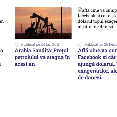
Publicat pe 24 Ian 2011
Publicat pe 26 Dec 
-a
Arabia Saudită: Preţul
Află cine va c
petrolului va stagna în
Facebook și cât 
i
acest an
ajungă dolarul.
exagerărilor, al
de danezi