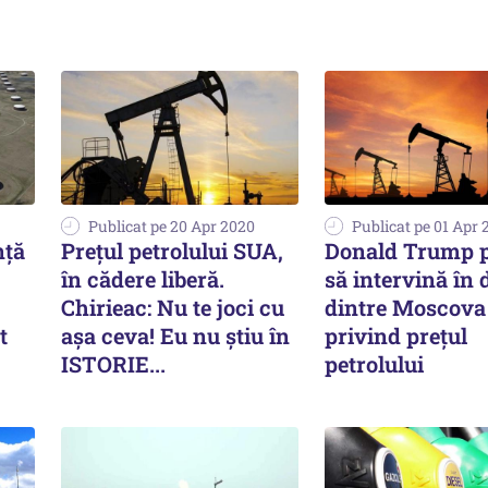
Publicat pe 20 Apr 2020
Publicat pe 01 Apr 
nţă
Prețul petrolului SUA,
Donald Trump p
în cădere liberă.
să intervină în 
Chirieac: Nu te joci cu
dintre Moscova 
t
așa ceva! Eu nu știu în
privind prețul
ISTORIE...
petrolului