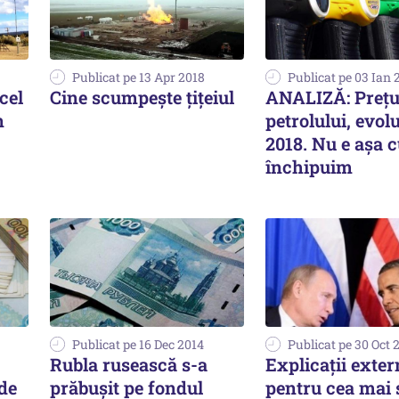
Publicat pe 13 Apr 2018
Publicat pe 03 Ian 
 cel
Cine scumpeşte ţiţeiul
ANALIZĂ: Preţu
n
petrolului, evolu
2018. Nu e aşa 
închipuim
Publicat pe 16 Dec 2014
Publicat pe 30 Oct 
Rubla rusească s-a
Explicații exter
 de
prăbuşit pe fondul
pentru cea mai 