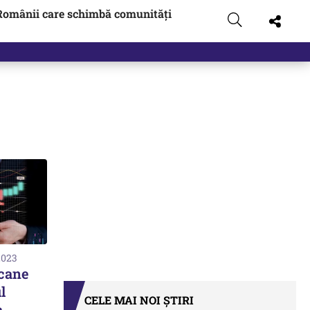
Românii care schimbă comunități
2023
icane
l
CELE MAI NOI ȘTIRI
a