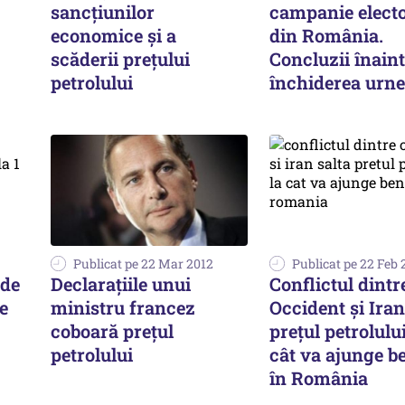
sancțiunilor
campanie electo
economice și a
din România.
scăderii prețului
Concluzii înaint
petrolului
închiderea urne
Publicat pe 22 Mar 2012
Publicat pe 22 Feb 
 de
Declarațiile unui
Conflictul dintr
e
ministru francez
Occident și Iran
coboară prețul
prețul petrolului
petrolului
cât va ajunge b
în România