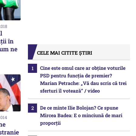
2018
l
ţii în
cum ne
CELE MAI CITITE ȘTIRI
Cine este omul care ar obține voturile
PSD pentru funcția de premier?
Marian Petrache: „Vă dau scris că trei
sferturi îl votează” / video
De ce minte Ilie Bolojan? Ce spune
Mircea Badea: E o minciună de mari
2014
proporții
ne
stranie