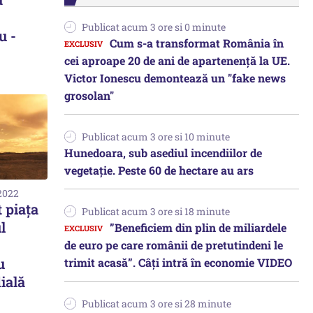
Publicat acum 3 ore si 0 minute
u -
Cum s-a transformat România în
cei aproape 20 de ani de apartenență la UE.
Victor Ionescu demontează un "fake news
grosolan"
Publicat acum 3 ore si 10 minute
Hunedoara, sub asediul incendiilor de
vegetație. Peste 60 de hectare au ars
 2022
 piața
Publicat acum 3 ore si 18 minute
l
”Beneficiem din plin de miliardele
de euro pe care românii de pretutindeni le
u
trimit acasă”. Câți intră în economie VIDEO
ială
Publicat acum 3 ore si 28 minute