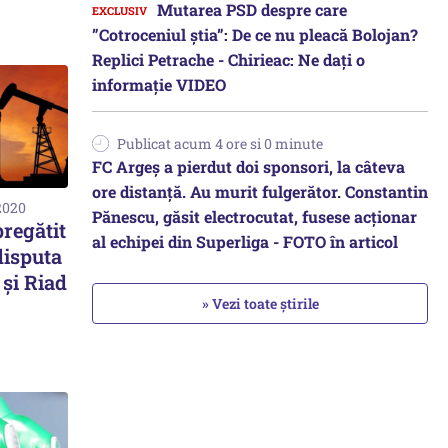
Mutarea PSD despre care
”Cotroceniul știa”: De ce nu pleacă Bolojan?
Replici Petrache - Chirieac: Ne dați o
informație VIDEO
Publicat acum 4 ore si 0 minute
FC Argeș a pierdut doi sponsori, la câteva
ore distanță. Au murit fulgerător. Constantin
2020
Pănescu, găsit electrocutat, fusese acționar
regătit
al echipei din Superliga - FOTO în articol
disputa
şi Riad
» Vezi toate știrile