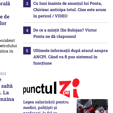
rală
Cu luni înainte de anunțul lui Ponta,
Chirieac anticipa totul. Cine este acum
în pericol / VIDEO
e de
lor
De ce a mințit Ilie Bolojan? Victor
Ponta ne dă răspunsul
Ultimele informații după atacul asupra
ANCPI. Când va fi pus sistemul în
funcțiune
2012
e
 saltă
. La
enzina
Legea salarizării pentru
medici, polițiști și
profesori, la fel ca