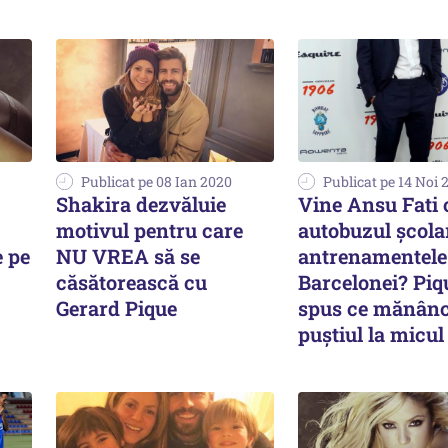
Publicat pe 08 Ian 2020
Publicat pe 14 Noi 
Shakira dezvăluie
Vine Ansu Fati 
motivul pentru care
autobuzul școlar
e pe
NU VREA să se
antrenamentele
căsătorească cu
Barcelonei? Piq
Gerard Pique
spus ce mănân
puștiul la micul