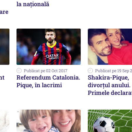
la națională
are
Publicat pe 02 Oct 2017
Publicat pe 19 Sep 
nt
Referendum Catalonia.
Shakira-Pique,
Pique, în lacrimi
divorțul anului.
Primele declaraț