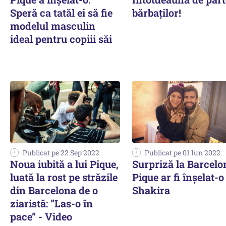
Speră ca tatăl ei să fie
bărbaților!
modelul masculin
ideal pentru copiii săi
Publicat pe 22 Sep 2022
Publicat pe 01 Iun 2022
Noua iubită a lui Pique,
Surpriză la Barcelo
luată la rost pe străzile
Pique ar fi înşelat-o
din Barcelona de o
Shakira
ziaristă: ”Las-o în
pace” - Video