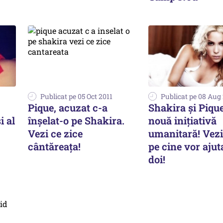
Publicat pe 05 Oct 2011
Publicat pe 08 Aug
Pique, acuzat c-a
Shakira și Pique
i al
înşelat-o pe Shakira.
nouă inițiativă
Vezi ce zice
umanitară! Vezi
cântăreaţa!
pe cine vor ajut
doi!