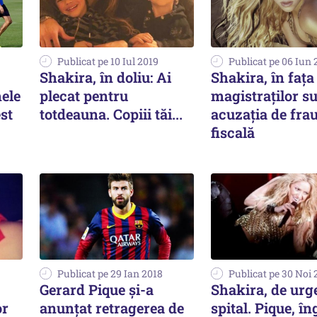
Publicat pe 10 Iul 2019
Publicat pe 06 Iun 
Shakira, în doliu: Ai
Shakira, în fața
ele
plecat pentru
magistraților s
st
totdeauna. Copiii tăi...
acuzația de fra
fiscală
Publicat pe 29 Ian 2018
Publicat pe 30 Noi 
Gerard Pique și-a
Shakira, de urg
or
anunțat retragerea de
spital. Pique, în