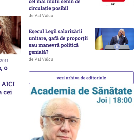
cel mai inutil semn de
circulație posibil
de Val Vâlcu
Eșecul Legii salarizării
unitare, gafă de proporții
sau manevră politică
genială?
de Val Vâlcu
 2011
, o
vezi arhiva de editoriale
 AICI
a cei