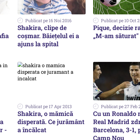
Publicat pe 16 Noi 2016
Publicat pe 10 Oct 
Shakira, clipe de
Pique, decizie r
afia
coșmar. Băiețelul ei a
„M-am săturat"
ajuns la spital
Publicat pe 17 Apr 2013
Publicat pe 27 Feb 
Shakira, o mămică
Cu un Ronaldo 
la
disperată. Ce jurământ
Real Madrid zd
r -
a încălcat
Barcelona, 3-1, 
Camp Nou