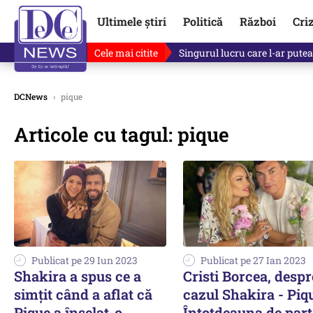
Ultimele știri
Politică
Război
Cri
Cele mai citite
Singurul lucru care l-ar putea 
DCNews
›
pique
Articole cu tagul: pique
Publicat pe 29 Iun 2023
Publicat pe 27 Ian 2023
Shakira a spus ce a
Cristi Borcea, despr
simţit când a aflat că
cazul Shakira - Piq
Pique a înşelat-o.
Întotdeauna de par