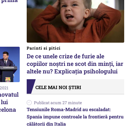
Parinti si pitici
De ce unele crize de furie ale
copiilor noștri ne scot din minți, iar
altele nu? Explicația psihologului
CELE MAI NOI ȘTIRI
 2021
novatul
lui
Publicat acum 27 minute
celona
Tensiunile Roma-Madrid au escaladat:
Spania impune controale la frontieră pentru
călătorii din Italia