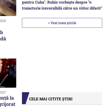
pentru Cuba". Rubio vorbește despre "o
traiectorie ireversibilă către un viitor diferit"
2019
» Vezi toate știrile
ub
udă
2017
ență la
CELE MAI CITITE ȘTIRI
grijorat