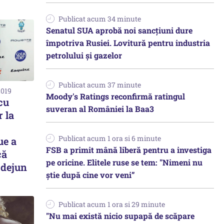
Publicat acum 34 minute
Senatul SUA aprobă noi sancțiuni dure
împotriva Rusiei. Lovitură pentru industria
petrolului și gazelor
Publicat acum 37 minute
2019
Moody's Ratings reconfirmă ratingul
cu
suveran al României la Baa3
 la
Publicat acum 1 ora si 6 minute
ue a
FSB a primit mână liberă pentru a investiga
că
pe oricine. Elitele ruse se tem: "Nimeni nu
 dejun
știe după cine vor veni”
Publicat acum 1 ora si 29 minute
"Nu mai există nicio supapă de scăpare