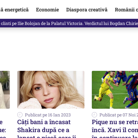
ză energetică
Economie
Diaspora creativă
Românii c
clinti pe Ilie Bolojan de la Palatul Victoria. Verdictul lui Bogdan Chiri
Publicat pe 16 Ian 2023
Publicat pe 07 Noi
e
Câți bani a încasat
Pique nu se ret
ue:
Shakira după ce a
încă. Xavi îl c
tea
lansat o piesă care îi
în continuare l