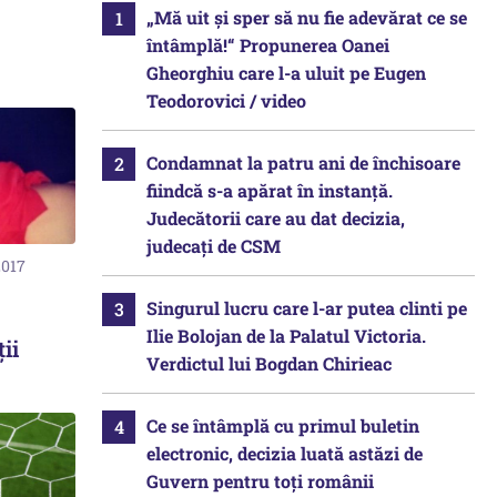
„Mă uit și sper să nu fie adevărat ce se
întâmplă!“ Propunerea Oanei
Gheorghiu care l-a uluit pe Eugen
Teodorovici / video
Condamnat la patru ani de închisoare
fiindcă s-a apărat în instanță.
Judecătorii care au dat decizia,
judecați de CSM
2017
Singurul lucru care l-ar putea clinti pe
Ilie Bolojan de la Palatul Victoria.
ii
Verdictul lui Bogdan Chirieac
Ce se întâmplă cu primul buletin
electronic, decizia luată astăzi de
Guvern pentru toți românii