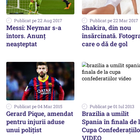
Publicat pe 22 Aug 2017
Publicat pe 22 Mar 2017
Messi: Neymar s-a
Shakira, din nou
întors. Anunț
însărcinată. Fotogr
neașteptat
care o dă de gol
Publicat pe 04 Mar 2015
Publicat pe 01 Iul 2013
Gerard Pique, amendat
Brazilia a umilit
pentru injurii aduse
Spania în finala de 
unui polițist
Cupa Confederațiilo
VIDEO