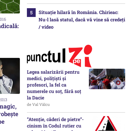
Situație hilară în România. Chirieac:
Nu-l lasă statul, dacă vă vine să credeți
2016
adicală:
/ video
Legea salarizării pentru
medici, polițiști și
profesori, la fel ca
numerele cu soț, fără soț
la Dacie
2013
de Val Vâlcu
magic,
robește
”Atenție, căderi de pietre”-
pe
cinism în Codul rutier cu