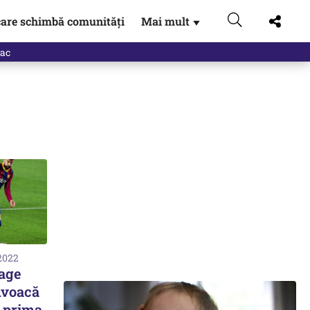
are schimbă comunități
Mai mult
▼
eac
 2022
rage
onvoacă
a prima