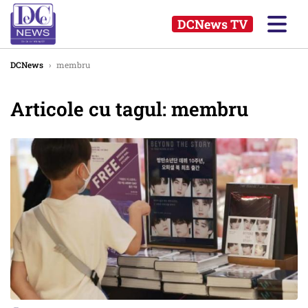
DCNews TV
DCNews
›
membru
Articole cu tagul: membru