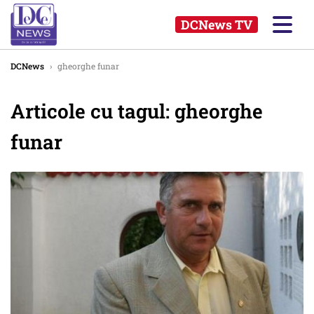
DCNews TV
DCNews
›
gheorghe funar
Articole cu tagul: gheorghe
funar