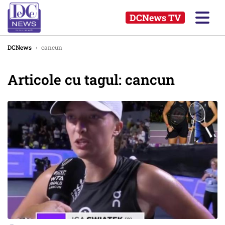
DCNews TV
DCNews
›
cancun
Articole cu tagul: cancun