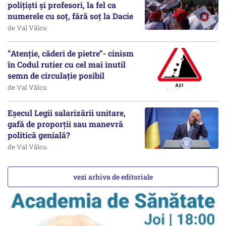
polițiști și profesori, la fel ca
numerele cu soț, fără soț la Dacie
de Val Vâlcu
”Atenție, căderi de pietre”- cinism
în Codul rutier cu cel mai inutil
semn de circulație posibil
de Val Vâlcu
Eșecul Legii salarizării unitare,
gafă de proporții sau manevră
politică genială?
de Val Vâlcu
vezi arhiva de editoriale