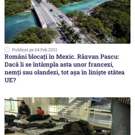
Publicat pe 04 Feb 2021
Români blocați în Mexic. Răzvan Pascu:
Dacă li se întâmpla asta unor francezi,
nemți sau olandezi, tot aşa în linişte stătea
UE?