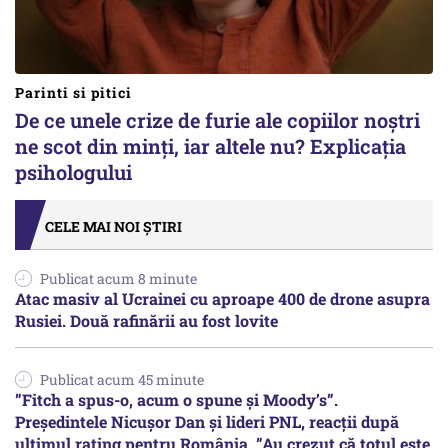
Parinti si pitici
De ce unele crize de furie ale copiilor noștri
ne scot din minți, iar altele nu? Explicația
psihologului
CELE MAI NOI ȘTIRI
Publicat acum 8 minute
Atac masiv al Ucrainei cu aproape 400 de drone asupra
Rusiei. Două rafinării au fost lovite
Publicat acum 45 minute
”Fitch a spus-o, acum o spune și Moody’s”.
Președintele Nicușor Dan și lideri PNL, reacții după
ultimul rating pentru România. ”Au crezut că totul este