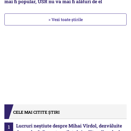
mai fi popular, USR nu va mai fi alături de el
» Vezi toate știrile
CELE MAI CITITE ȘTIRI
Lucruri neștiute despre Mihai Vîrdol, dezvăluite