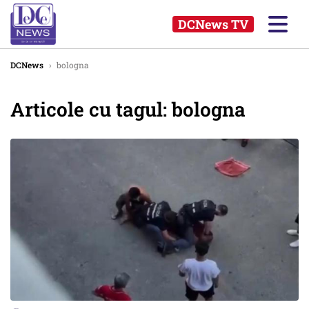
DCNews TV
DCNews
›
bologna
Articole cu tagul: bologna