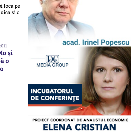
2011
Mo şi
pă o
 o