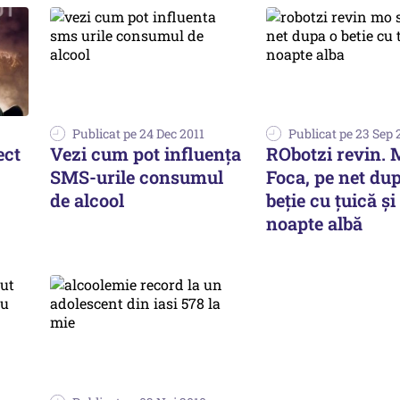
Publicat pe 24 Dec 2011
Publicat pe 23 Sep 
ect
Vezi cum pot influenţa
RObotzi revin. 
SMS-urile consumul
Foca, pe net du
de alcool
beţie cu țuică şi
noapte albă