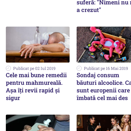
suferă: "Nimeni nu
a crezut"
Publicat pe 02 Iul 2019
Publicat pe 16 Mai 2019
Cele mai bune remedii
Sondaj consum
pentru mahmureală.
băuturi alcoolice. C
Aşa îţi revii rapid şi
sunt europenii care
sigur
îmbată cel mai des