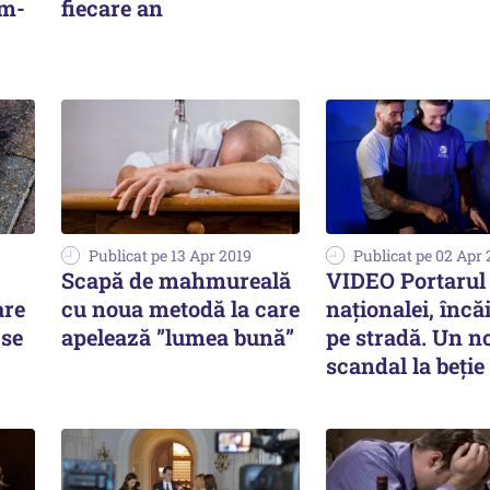
 m-
fiecare an
Publicat pe 13 Apr 2019
Publicat pe 02 Apr 
Scapă de mahmureală
VIDEO Portarul
are
cu noua metodă la care
naţionalei, încă
 se
apelează ”lumea bună”
pe stradă. Un n
scandal la beție