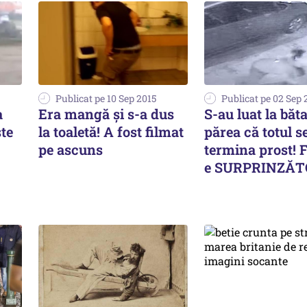
Publicat pe 10 Sep 2015
Publicat pe 02 Sep 
a
Era mangă și s-a dus
S-au luat la băta
ste
la toaletă! A fost filmat
părea că totul s
pe ascuns
termina prost! F
e SURPRINZĂT