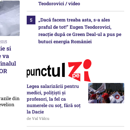
Teodorovici / video
„Dacă facem treaba asta, s-a ales
praful de tot!” Eugen Teodorovici,
reacție după ce Green Deal-ul a pus pe
butuci energia României
2015
ie si
e va
inalul
OR
Legea salarizării pentru
medici, polițiști și
profesori, la fel ca
numerele cu soț, fără soț
la Dacie
de Val Vâlcu