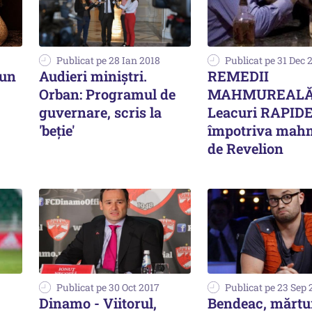
Publicat pe 28 Ian 2018
Publicat pe 31 Dec 
iun
Audieri miniștri.
REMEDII
Orban: Programul de
MAHMUREALĂ
guvernare, scris la
Leacuri RAPID
'beţie'
împotriva mahm
de Revelion
Publicat pe 30 Oct 2017
Publicat pe 23 Sep 
Dinamo - Viitorul,
Bendeac, mărtur