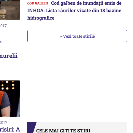
Cod galben de inundații emis de
INHGA: Lista râurilor vizate din 18 bazine
hidrografice
2017
» Vezi toate știrile
.
E
urelii
2017
isiri: A
CELE MAI CITITE ȘTIRI