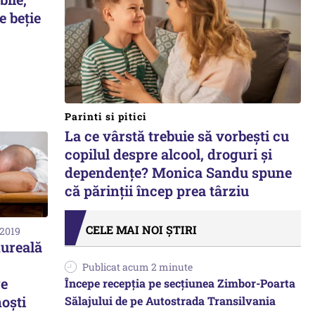
e beție
Parinti si pitici
La ce vârstă trebuie să vorbești cu
copilul despre alcool, droguri și
dependențe? Monica Sandu spune
că părinții încep prea târziu
CELE MAI NOI ȘTIRI
 2019
ureală
Publicat acum 2 minute
re
Începe recepţia pe secţiunea Zimbor-Poarta
noşti
Sălajului de pe Autostrada Transilvania