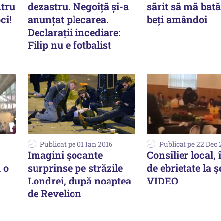
ntru
dezastru. Negoiță și-a
sărit să mă bat
ci!
anunțat plecarea.
beți amândoi
Declarații incediare:
Filip nu e fotbalist
Publicat pe 01 Ian 2016
Publicat pe 22 Dec 
Imagini șocante
Consilier local, 
 o
surprinse pe străzile
de ebrietate la ş
Londrei, după noaptea
VIDEO
de Revelion