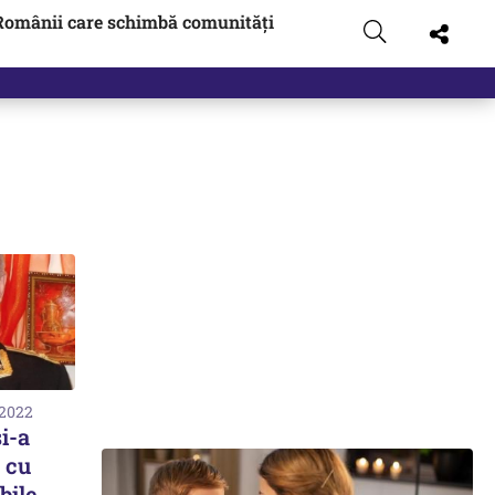
Românii care schimbă comunități
 2022
i-a
 cu
bile,