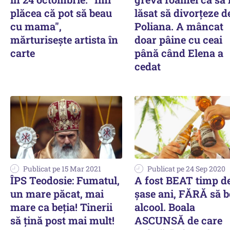
plăcea că pot să beau
lăsat să divorţeze d
cu mama",
Poliana. A mâncat
mărturisește artista în
doar pâine cu ceai
carte
până când Elena a
cedat
Publicat pe 15 Mar 2021
Publicat pe 24 Sep 2020
ÎPS Teodosie: Fumatul,
A fost BEAT timp d
un mare păcat, mai
șase ani, FĂRĂ să b
mare ca beția! Tinerii
alcool. Boala
să țină post mai mult!
ASCUNSĂ de care