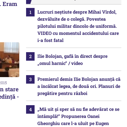
ă. Eram
Lucruri neștiute despre Mihai Vîrdol,
dezvăluite de o colegă. Povestea
pilotului militar dincolo de uniformă.
VIDEO cu momentul accidentului care
i-a fost fatal
Ilie Bolojan, gafă în direct despre
„omul harnic“ / video
Premierul demis Ilie Bolojan anunță că
2015
a încălcat legea, de două ori. Planuri de
în stare
pregătire pentru război
edinţă -
„Mă uit și sper să nu fie adevărat ce se
întâmplă!“ Propunerea Oanei
Gheorghiu care l-a uluit pe Eugen