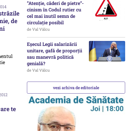
”Atenție, căderi de pietre”-
2014
cinism în Codul rutier cu
străzile
cel mai inutil semn de
nie, de
circulație posibil
ni
de Val Vâlcu
Eșecul Legii salarizării
unitare, gafă de proporții
sau manevră politică
genială?
de Val Vâlcu
vezi arhiva de editoriale
2012
are te