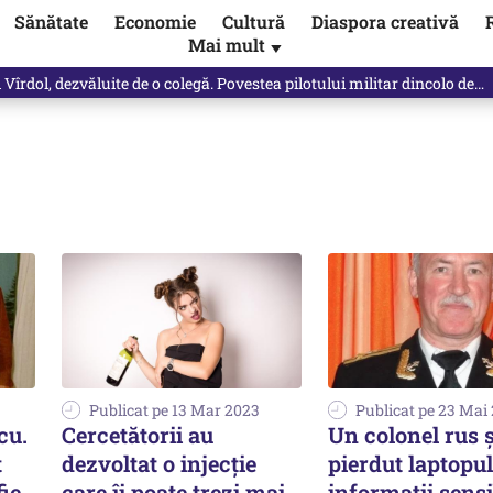
Sănătate
Economie
Cultură
Diaspora creativă
Mai mult
▼
Vîrdol, dezvăluite de o colegă. Povestea pilotului militar dincolo de…
Publicat pe 13 Mar 2023
Publicat pe 23 Mai
cu.
Cercetătorii au
Un colonel rus ș
t
dezvoltat o injecție
pierdut laptopul
fie
care îi poate trezi mai
informații sensi