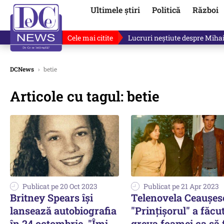
Ultimele știri
Politică
Război
Cele mai citite
Lucruri neștiute despre Mihai 
DCNews
›
betie
Articole cu tagul: betie
Publicat pe 20 Oct 2023
Publicat pe 21 Apr 2023
Britney Spears își
Telenovela Ceauşes
lansează autobiografia
"Prinţişorul" a făcu
în 24 octombrie. "Îmi
greva foamei ca să 