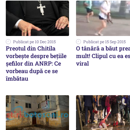
Publicat pe 10 Dec 2015
Publicat pe 15 Sep 2015
Preotul din Chitila
O tânără a băut pre
vorbește despre bețiile
mult! Clipul cu ea e
șefilor din ANRP: Ce
viral
vorbeau după ce se
îmbătau