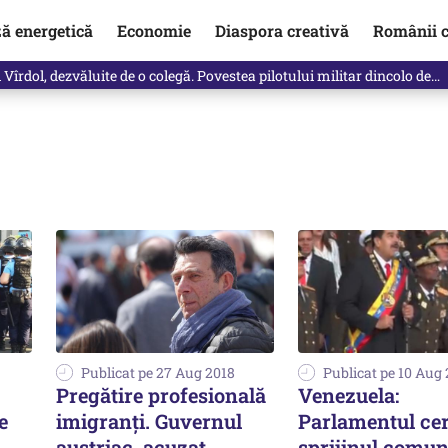
ză energetică
Economie
Diaspora creativă
Românii c
Vîrdol, dezvăluite de o colegă. Povestea pilotului militar dincolo de…
Publicat pe 27 Aug 2018
Publicat pe 10 Aug
Pregătire profesională
Venezuela:
e
imigranți. Guvernul
Parlamentul ce
austriac, acuzat
sprijinul comuni