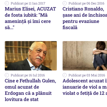
Publicat pe 11 Ian 2017
Publicat pe 06 Dec 2016
Marius Elisei, ACUZAT
Cristiano Ronaldo,
de fosta iubită: ''Mă
șase ani de închiso
amenință și îmi cere
pentru evaziune
să...''
fiscală
Publicat pe 16 Iul 2016
Publicat pe 03 Mai 2016
Cine e Fethullah Gulen,
Adolescent acuzat 
omul acuzat de
ianuarie de viol a m
Erdogan că a plănuit
violat o fetiță de 12 
lovitura de stat