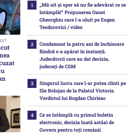
„Mă uit și sper să nu fie adevărat ce se
întâmplă!“ Propunerea Oanei
Gheorghiu care l-a uluit pe Eugen
Teodorovici / video
2017
Condamnat la patru ani de închisoare
ăcut
fiindcă s-a apărat în instanță.
anea
Judecătorii care au dat decizia,
acuzat
judecați de CSM
cu
an
Singurul lucru care l-ar putea clinti pe
Ilie Bolojan de la Palatul Victoria.
Verdictul lui Bogdan Chirieac
Ce se întâmplă cu primul buletin
electronic, decizia luată astăzi de
Guvern pentru toți românii