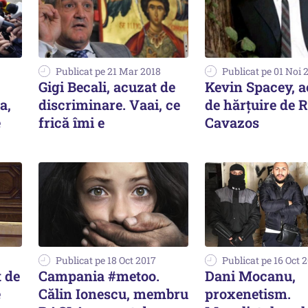
Publicat pe 21 Mar 2018
Publicat pe 01 Noi 
Gigi Becali, acuzat de
Kevin Spacey, a
a,
discriminare. Vaai, ce
de hărțuire de 
e
frică îmi e
Cavazos
Publicat pe 18 Oct 2017
Publicat pe 16 Oct 
 de
Campania #metoo.
Dani Mocanu,
e
Călin Ionescu, membru
proxenetism.