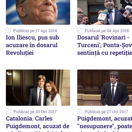
Publicat pe 17 Apr 2018
Publicat pe 04 Apr 2018
Ion Iliescu, pus sub
Dosarul 'Rovinari -
acuzare în dosarul
Turceni', Ponta-Şov
Revoluției
sentinţă cu repetiţi
Publicat pe 30 Oct 2017
Publicat pe 27 Oct 2017
Catalonia. Carles
Puigdemont, acuzat
Puigdemont, acuzat de
"nesupunere", poat