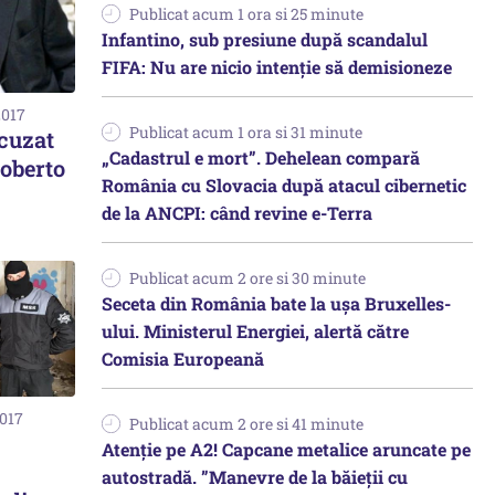
Publicat acum 1 ora si 25 minute
Infantino, sub presiune după scandalul
FIFA: Nu are nicio intenție să demisioneze
2017
Publicat acum 1 ora si 31 minute
cuzat
„Cadastrul e mort”. Dehelean compară
Roberto
România cu Slovacia după atacul cibernetic
de la ANCPI: când revine e-Terra
Publicat acum 2 ore si 30 minute
Seceta din România bate la ușa Bruxelles-
ului. Ministerul Energiei, alertă către
Comisia Europeană
2017
Publicat acum 2 ore si 41 minute
Atenție pe A2! Capcane metalice aruncate pe
autostradă. ”Manevre de la băieții cu