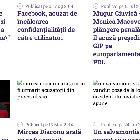
Publicat pe 06 Aug 2014
Publicat pe 15 Iul 2
e
Facebook, acuzat de
Mugur Ciuvică 
si
încălcarea
Monica Macove
 a
confidenţialităţii de
plângere penală
ne\"
către utilizatori
îl acuză președi
GIP pe
europarlamenta
PDL
Publicat pe 13 Mar 2014
Publicat pe 24 Ian 
Mircea Diaconu arată
Un salvamontis
 că
ce ar fi urmărit
acuzat că a vân