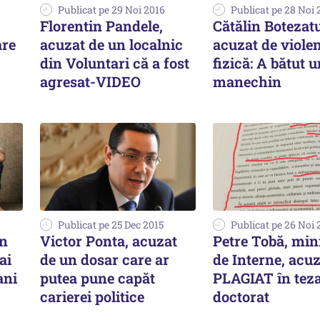
Publicat pe 29 Noi 2016
Publicat pe 28 Noi 
Florentin Pandele,
Cătălin Botezatu
are
acuzat de un localnic
acuzat de viole
din Voluntari că a fost
fizică: A bătut 
agresat-VIDEO
manechin
Publicat pe 25 Dec 2015
Publicat pe 26 Noi 
în
Victor Ponta, acuzat
Petre Tobă, min
ai
de un dosar care ar
de Interne, acuz
ani
putea pune capăt
PLAGIAT în teza
carierei politice
doctorat