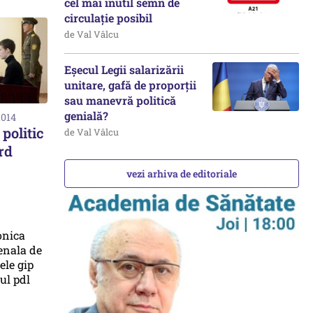
cel mai inutil semn de
circulație posibil
de Val Vâlcu
Eșecul Legii salarizării
unitare, gafă de proporții
sau manevră politică
genială?
2014
politic
de Val Vâlcu
rd
vezi arhiva de editoriale