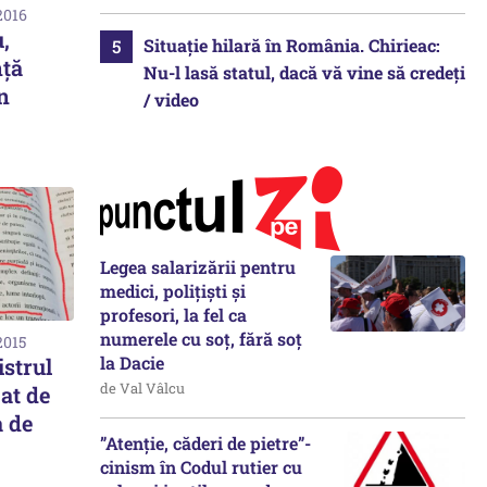
2016
,
Situație hilară în România. Chirieac:
nță
Nu-l lasă statul, dacă vă vine să credeți
un
/ video
Legea salarizării pentru
medici, polițiști și
profesori, la fel ca
numerele cu soț, fără soț
2015
la Dacie
istrul
de Val Vâlcu
at de
 de
”Atenție, căderi de pietre”-
cinism în Codul rutier cu