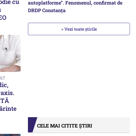
odie cu
autoplatforme”. Fenomenul, confirmat de
u
DRDP Constanța
DEO
» Vezi toate știrile
017
ic,
axis.
NTĂ
părinte
CELE MAI CITITE ȘTIRI