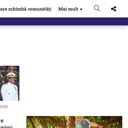
are schimbă comunități
Mai mult
▼
 2018
re
tăţii