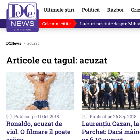
Ultimele știri
Politică
Război
Cri
Cele mai citite
Lucruri neștiute despre Mihai 
DCNews
›
acuzat
Articole cu tagul: acuzat
Publicat pe 11 Oct 2018
Publicat pe 26 Sep 2018
Ronaldo, acuzat de
Laurențiu Cazan, la
viol. O filmare îl poate
Parchet: Dacă mâin
scăpa
ar fi 10 august...