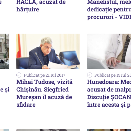
e
RACLA, acuzat de
Manelistul, mel
hărțuire
dedicație pentr
procurori - VI
Publicat pe 21 Iul 2017
Publicat pe 15 Iul 2
Mihai Tudose, vizită
Hunedoara: Med
e și
Chișinău. Siegfried
acuzat de malpr
Mureșan îl acuză de
Discuție ȘOCA
sfidare
între acesta și 