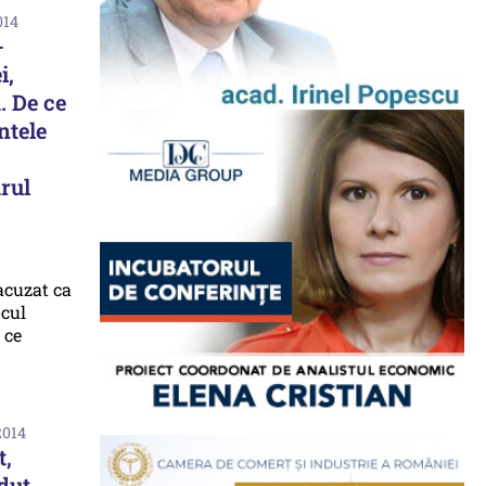
014
-
i,
. De ce
ntele
rul
2014
t,
dut