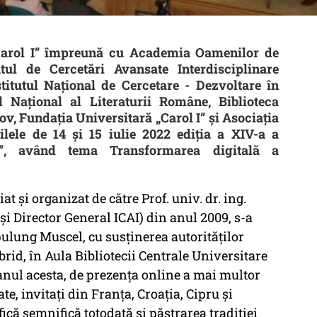
„Carol I” împreună cu Academia Oamenilor de
tul de Cercetări Avansate Interdisciplinare
titutul Național de Cercetare - Dezvoltare în
 Național al Literaturii Române, Biblioteca
v, Fundația Universitară „Carol I” și Asociația
lele de 14 și 15 iulie 2022 ediția a XIV-a a
e”, având tema Transformarea digitală a
t şi organizat de către Prof. univ. dr. ing.
 Director General ICAI) din anul 2009, s-a
pulung Muscel, cu susţinerea autorităţilor
brid, în Aula Bibliotecii Centrale Universitare
, anul acesta, de prezenţa online a mai multor
te, invitați din Franța, Croația, Cipru şi
fică semnifică totodată și păstrarea tradiției