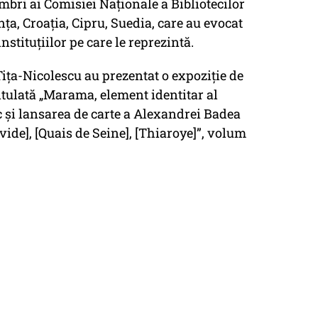
mbri ai Comisiei Naționale a Bibliotecilor
anța, Croația, Cipru, Suedia, care au evocat
nstituțiilor pe care le reprezintă.
 Tița-Nicolescu au prezentat o expoziţie de
itulată „Marama, element identitar al
 și lansarea de carte a Alexandrei Badea
ide], [Quais de Seine], [Thiaroye]”, volum