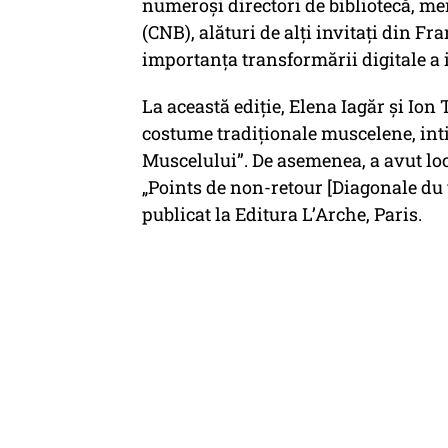
numeroși directori de bibliotecă, me
(CNB), alături de alţi invitați din Fr
importanța transformării digitale a i
La această ediție, Elena Iagăr şi Ion
costume tradiţionale muscelene, int
Muscelului”. De asemenea, a avut loc
„Points de non-retour [Diagonale du v
publicat la Editura L’Arche, Paris.