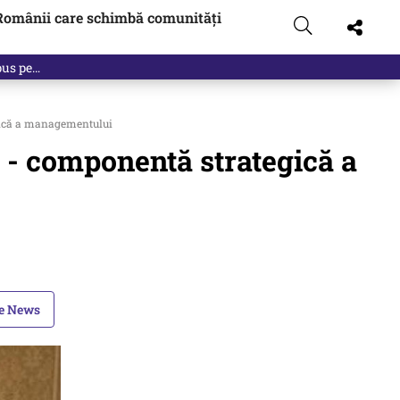
Românii care schimbă comunități
 pus pe…
gică a managementului
 - componentă strategică a
le News