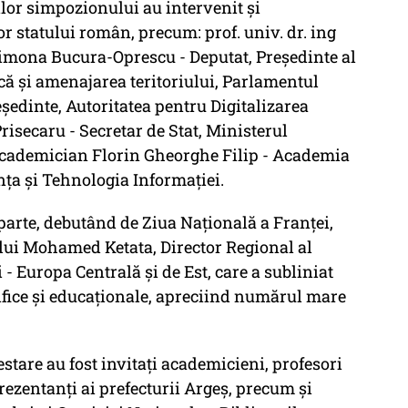
lor simpozionului au intervenit și
or statului român, precum: prof. univ. dr. ing
imona Bucura-Oprescu - Deputat, Președinte al
că și amenajarea teritoriului, Parlamentul
şedinte, Autoritatea pentru Digitalizarea
Prisecaru - Secretar de Stat, Ministerul
i, Academician Florin Gheorghe Filip - Academia
nța și Tehnologia Informației.
parte, debutând de Ziua Națională a Franței,
ui Mohamed Ketata, Director Regional al
- Europa Centrală și de Est, care a subliniat
ifice și educaționale, apreciind numărul mare
stare au fost invitați academicieni, profesori
eprezentanţi ai prefecturii Argeş, precum şi