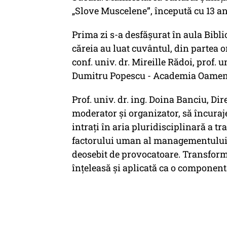
„Slove Muscelene”, începută cu 13 an
Prima zi s-a desfășurat în aula Biblio
căreia au luat cuvântul, din partea or
conf. univ. dr. Mireille Rădoi, prof. un
Dumitru Popescu - Academia Oameni
Prof. univ. dr. ing. Doina Banciu, Dire
moderator şi organizator, să încurajez
intraţi în aria pluridisciplinară a tr
factorului uman al managementului
deosebit de provocatoare. Transformar
înţeleasă şi aplicată ca o componen