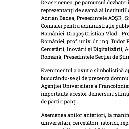
De asemenea, pe parcursul dezbateri
reprezentanți de seamă ai instituțiil
Adrian Badea, Preşedintele AOȘR, S
Comisiei pentru administrație publi
României, Dragoş Cristian Vlad - Pre
României, prof. univ. dr. ing. Tudor 
Cercetării, Inovării și Digitalizări
Română, Președintele Secției de Știi
Evenimentul a avut o simbolistică a
bucurându-se și de prezența domnul
Agenției Universitare a Francofoniei 
importanța acestor demersuri științ
de participanți.
Asemenea anilor anteriori, la manife
universitari, cercetători, istorici, r