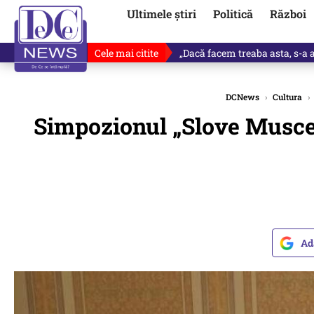
Ultimele știri
Politică
Război
Cele mai citite
„Dacă facem treaba asta, s-a a
DCNews
›
Cultura
›
Simpozionul „Slove Muscel
Ad