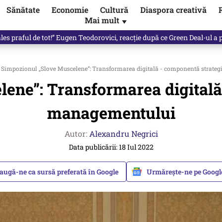
Sănătate
Economie
Cultură
Diaspora creativă
Mai mult
▼
les praful de tot!” Eugen Teodorovici, reacție după ce Green Deal-ul a
Simpozionul „Slove Muscelene”: Transformarea digitală - componentă strate
ene”: Transformarea digitală
managementului
Autor:
Alexandru Negrici
Data publicării: 18 Iul 2022
augă-ne ca sursă preferată în Google
Urmărește-ne pe Goog