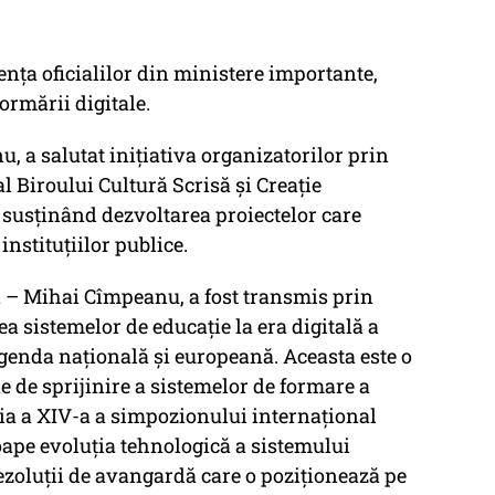
enţa oficialilor din ministere importante,
ormării digitale.
, a salutat inițiativa organizatorilor prin
al Biroului Cultură Scrisă și Creație
 susținând dezvoltarea proiectelor care
instituțiilor publice.
n – Mihai Cîmpeanu, a fost transmis prin
ea sistemelor de educație la era digitală a
genda națională și europeană. Aceasta este o
e de sprijinire a sistemelor de formare a
iția a XIV-a a simpozionului internațional
ape evoluția tehnologică a sistemului
ezoluții de avangardă care o poziționează pe