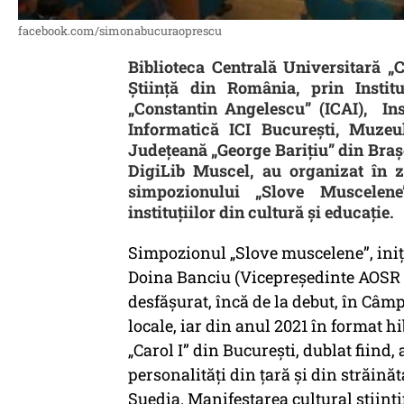
facebook.com/simonabucuraoprescu
Biblioteca Centrală Universitară 
Știință din România, prin Institu
„Constantin Angelescu” (ICAI), Ins
Informatică ICI București, Muzeul
Județeană „George Barițiu” din Brașo
DigiLib Muscel, au organizat în zi
simpozionului „Slove Muscelen
instituțiilor din cultură și educație.
Simpozionul „Slove muscelene”, iniţia
Doina Banciu (Vicepreşedinte AOSR şi
desfăşurat, încă de la debut, în Câm
locale, iar din anul 2021 în format hi
„Carol I” din Bucureşti, dublat fiind
personalităţi din ţară şi din străinăta
Suedia. Manifestarea cultural ştiinţi