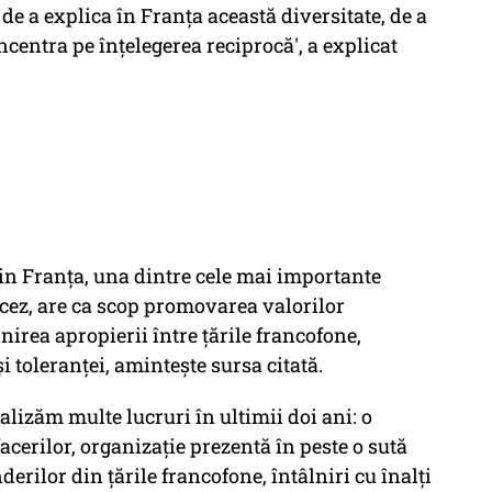
de a explica în Franţa această diversitate, de a
centra pe înţelegerea reciprocă', a explicat
n Franţa, una dintre cele mai importante
cez, are ca scop promovarea valorilor
inirea apropierii între ţările francofone,
i toleranţei, aminteşte sursa citată.
alizăm multe lucruri în ultimii doi ani: o
cerilor, organizaţie prezentă în peste o sută
erilor din ţările francofone, întâlniri cu înalţi