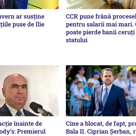
uvern ar susține
CCR pune frână procese
iile puse de Ilie
pentru salarii mai mari.
poate pierde banii ceruți
statului
acție înainte de
Cine a blocat, de fapt, pr
ody’s: Premierul
Bala II. Ciprian Șerban, 