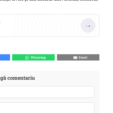
.
→
WhatsApp
Email
gă comentariu