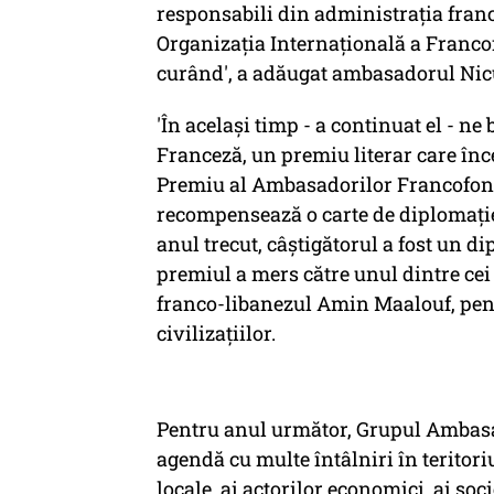
responsabili din administraţia franc
Organizaţia Internaţională a Francofo
curând', a adăugat ambasadorul Nic
'În acelaşi timp - a continuat el -
Franceză, un premiu literar care înc
Premiu al Ambasadorilor Francofoni
recompensează o carte de diplomaţie,
anul trecut, câştigătorul a fost un d
premiul a mers către unul dintre cei
franco-libanezul Amin Maalouf, pent
civilizaţiilor.
Pentru anul următor, Grupul Ambasa
agendă cu multe întâlniri în teritoriu
locale, ai actorilor economici, ai soc