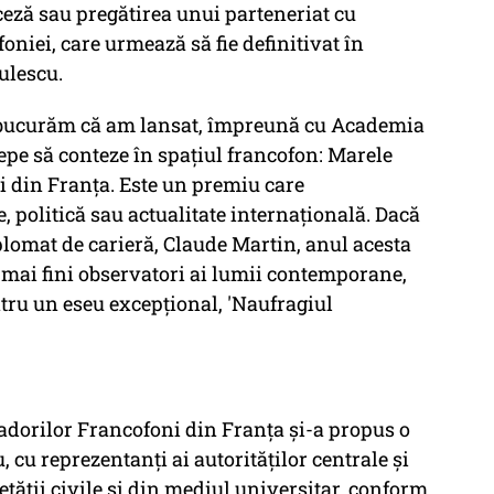
eză sau pregătirea unui parteneriat cu
niei, care urmează să fie definitivat în
ulescu.
 ne bucurăm că am lansat, împreună cu Academia
epe să conteze în spaţiul francofon: Marele
 din Franţa. Este un premiu care
 politică sau actualitate internaţională. Dacă
iplomat de carieră, Claude Martin, anul acesta
 mai fini observatori ai lumii contemporane,
ru un eseu excepţional, 'Naufragiul
dorilor Francofoni din Franţa şi-a propus o
, cu reprezentanţi ai autorităţilor centrale şi
ietăţii civile şi din mediul universitar, conform