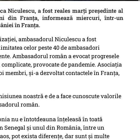
a Niculescu, a fost reales marţi preşedinte al
i din Franţa, informează miercuri, într-un
niei în Franţa.
izaţiei, ambasadorul Niculescu a fost
nimitatea celor peste 40 de ambasadori
nente. Ambasadorul român a evocat progresele
i complicate, provocate de pandemie. Asociaţia
noi membri, şi-a dezvoltat contactele în Franţa,
isiunea noastră e de a face cunoscute valorile
asadorul român.
onia nu e întotdeauna înţeleasă în toată
din Senegal şi unul din România, între un
os, pot exista diferenţe, dar sunt şi multe