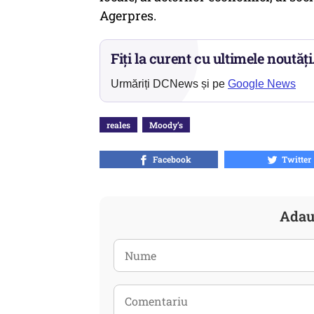
Agerpres.
Fiți la curent cu ultimele noutăți
Urmăriți DCNews și pe
Google News
reales
Moody’s
Facebook
Twitter
Adau