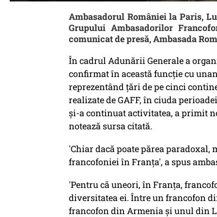
Ambasadorul României la Paris, Luc
Grupului Ambasadorilor Francofon
comunicat de presă, Ambasada Româ
În cadrul Adunării Generale a organ
confirmat în această funcţie cu una
reprezentând ţări de pe cinci conti
realizate de GAFF, în ciuda perioade
şi-a continuat activitatea, a primit 
notează sursa citată.
'Chiar dacă poate părea paradoxal, m
francofoniei în Franţa', a spus amb
'Pentru că uneori, în Franţa, francof
diversitatea ei. Între un francofon 
francofon din Armenia şi unul din La