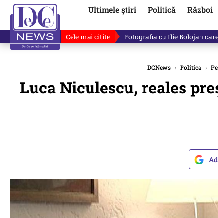
Ultimele știri
Politică
Război
Cele mai citite
Lucruri neștiute despre Mihai 
DCNews
›
Politica
›
Pe
Luca Niculescu, reales pre
Ad