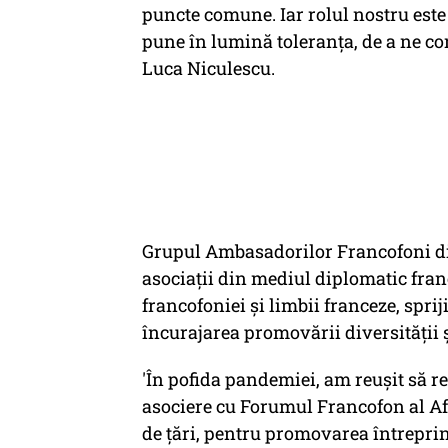
puncte comune. Iar rolul nostru este 
pune în lumină toleranţa, de a ne con
Luca Niculescu.
Grupul Ambasadorilor Francofoni di
asociaţii din mediul diplomatic fran
francofoniei şi limbii franceze, sprij
încurajarea promovării diversităţii ş
'În pofida pandemiei, am reuşit să re
asociere cu Forumul Francofon al Afa
de ţări, pentru promovarea întreprind