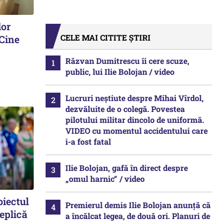
lor
CELE MAI CITITE ȘTIRI
 Cine
Răzvan Dumitrescu îi cere scuze,
public, lui Ilie Bolojan / video
Lucruri neștiute despre Mihai Vîrdol,
dezvăluite de o colegă. Povestea
pilotului militar dincolo de uniformă.
VIDEO cu momentul accidentului care
i-a fost fatal
Ilie Bolojan, gafă în direct despre
„omul harnic“ / video
oiectul
Premierul demis Ilie Bolojan anunță că
replică
a încălcat legea, de două ori. Planuri de