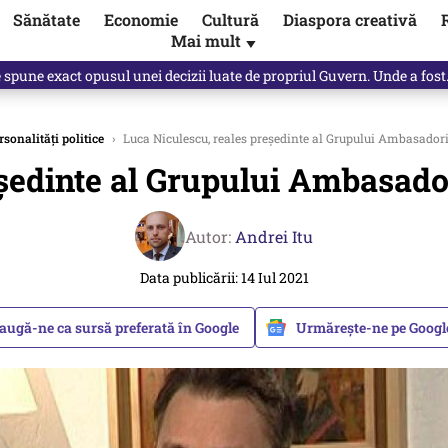
Sănătate
Economie
Cultură
Diaspora creativă
Mai mult
▼
Vîrdol, dezvăluite de o colegă. Povestea pilotului militar dincolo de…
rsonalități politice
›
Luca Niculescu, reales preşedinte al Grupului Ambasadori
şedinte al Grupului Ambasado
Autor:
Andrei Itu
Data publicării: 14 Iul 2021
augă-ne ca sursă preferată în Google
Urmărește-ne pe Goog