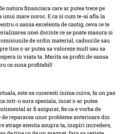
 de natura financiara care ar putea trece pe
a unui mare noroc. E ca si cum te-ai afla la
entru o sansa excelenta de castig, ceva ce te
rializarea unei dorinte ce se poate masura si
promisiunile de ordin material, cadourile sau
spre tine s-ar putea sa valoreze mult sau sa
pera in viata ta. Merita sa profiti de sansa
ru ca suna profitabil!
ctuala, este sa cuceresti inima cuiva, fa un pas
rca intr-o aura speciala, incat s-ar putea
ntimental ar fi asigurat, fie ca e vorba de
fie de repararea unor probleme anterioare din
re atrage atentia asupra ta, inspiri incredere,
tras de tine ca de un magnet, fara sa reziste