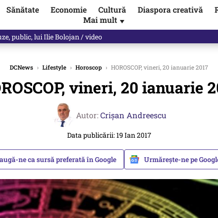
Sănătate
Economie
Cultură
Diaspora creativă
Mai mult
▼
les praful de tot!” Eugen Teodorovici, reacție după ce Green Deal-ul a
DCNews
›
Lifestyle
›
Horoscop
›
HOROSCOP, vineri, 20 ianuarie 2017
ROSCOP, vineri, 20 ianuarie 2
Autor:
Crişan Andreescu
Data publicării: 19 Ian 2017
augă-ne ca sursă preferată în Google
Urmărește-ne pe Goog