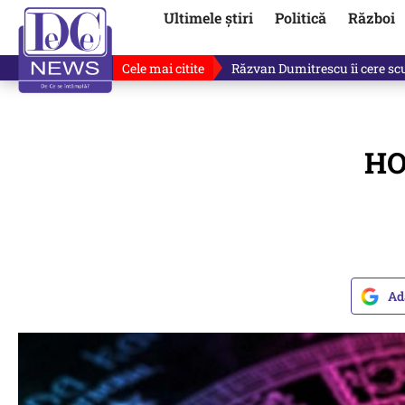
Ultimele știri
Politică
Război
Cele mai citite
„Dacă facem treaba asta, s-a a
HO
Ad