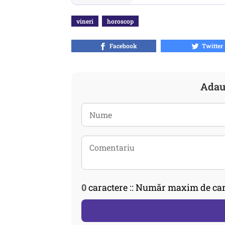
vineri
horoscop
Facebook
Twitter
Adau
0
caractere :: Număr maxim de car