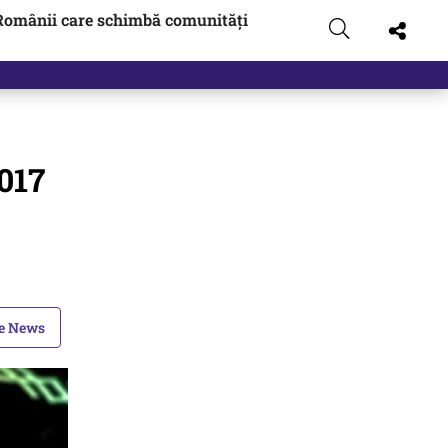
Românii care schimbă comunități
 pus pe…
017
le News