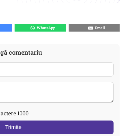
WhatsApp
Email
gă comentariu
actere 1000
Trimite