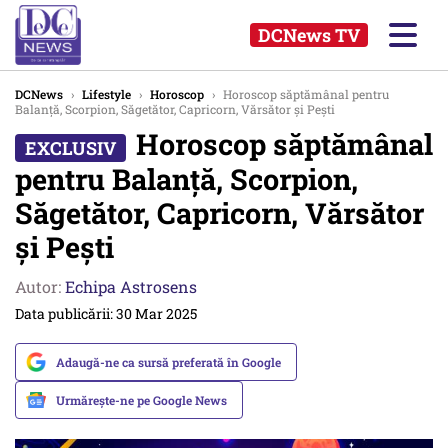
DCNews TV
DCNews
›
Lifestyle
›
Horoscop
›
Horoscop săptămânal pentru
Balanță, Scorpion, Săgetător, Capricorn, Vărsător și Pești
Horoscop săptămânal
pentru Balanță, Scorpion,
Săgetător, Capricorn, Vărsător
și Pești
Autor:
Echipa Astrosens
Data publicării: 30 Mar 2025
Adaugă-ne ca sursă preferată în Google
Urmărește-ne pe Google News