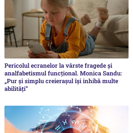
Pericolul ecranelor la vârste fragede și
analfabetismul funcțional. Monica Sandu:
„Pur și simplu creierașul își inhibă multe
abilități”