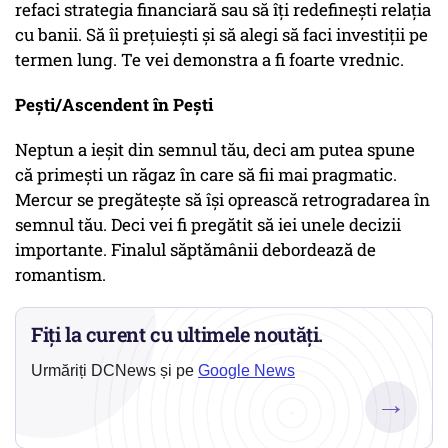
refaci strategia financiară sau să îți redefinești relația
cu banii. Să îi prețuiești și să alegi să faci investiții pe
termen lung. Te vei demonstra a fi foarte vrednic.
Pești/Ascendent în Pești
Neptun a ieșit din semnul tău, deci am putea spune
că primești un răgaz în care să fii mai pragmatic.
Mercur se pregătește să își oprească retrogradarea în
semnul tău. Deci vei fi pregătit să iei unele decizii
importante. Finalul săptămânii debordează de
romantism.
Fiți la curent cu ultimele noutăți.
Urmăriți DCNews și pe
Google News
→