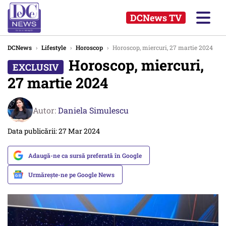
DCNews TV
DCNews
›
Lifestyle
›
Horoscop
›
Horoscop, miercuri, 27 martie 2024
Horoscop, miercuri,
27 martie 2024
Autor:
Daniela Simulescu
Data publicării: 27 Mar 2024
Adaugă-ne ca sursă preferată în Google
Urmărește-ne pe Google News