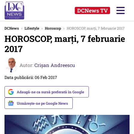
DCNews TV
DCNews
›
Lifestyle
›
Horoscop
›
HOROSCOP, marți, 7 februarie 2017
HOROSCOP, marți, 7 februarie
2017
Autor:
Crişan Andreescu
Data publicării: 06 Feb 2017
Adaugă-ne ca sursă preferată în Google
Urmărește-ne pe Google News