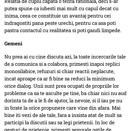
Relatia de cuplu capata o tenta rationala, deci s-ar
putea spune ca iubesti mai mult cu capul decat cu
inima, ceea ce constituie un avantaj pentru cei
indragostiti pana peste urechi, pentru ca asa poti
pastra contactul cu realitatea si poti gandi limpede.
Gemeni
Nu prea ai cu cine discuta azi, la toate incercarile tale
de a comunica si a colabora, primesti inapoi replici
monosilabice, refuzuri si chiar reactii neplacute,
incat aproape ca ar fi bine sa reduci la minimum
orice dialog. Unii sunt prea ocupati de propriile lor
probleme ca sa te asculte pe tine, ba chiar nici nu aud
dorinta ta de a le fi de ajutor, la nevoie, si il iau pe nu
in brate la orice propunere care vine din afara. Mai
bine iti vezi de ale tale, fara a insista atat de mult sa
participi la discutii sau sa legi prietenii. In loc de
gesturi de prietenie, primesti semnale ostile de