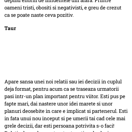
depind enorm de influentele din afara. Printre
oameni tristi, obositi si negativisti, e greu de crezut
ca se poate naste ceva pozitiv.
Taur
Apare sansa unei noi relatii sau iei decizii in cuplul
deja format, pentru acum ca se traseaza urmatorii
pasi intr-un plan important pentru viitor. Esti pus pe
fapte mari, dai nastere unor idei marete si unor
planuri deosebite in care e implicat si partenerul. Esti
in fata unui nou inceput si pe umerii tai cad cele mai
grele decizii, dar esti persoana potrivita s-o faci!