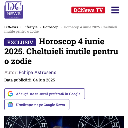
DCNews TV
DCNews
›
Lifestyle
›
Horoscop
›
Horoscop 4 iunie 2025. Cheltuieli
inutile pentru o zodie
Horoscop 4 iunie
2025. Cheltuieli inutile pentru
o zodie
Autor:
Echipa Astrosens
Data publicării: 04 Iun 2025
Adaugă-ne ca sursă preferată în Google
Urmărește-ne pe Google News