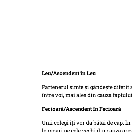
Leu/Ascendent în Leu
Partenerul simte și gândește diferit 
între voi, mai ales din cauza faptului
Fecioară/Ascendent în Fecioară
Unii colegi îți vor da bătăi de cap. În
le repari pe cele vechi din cauza greș