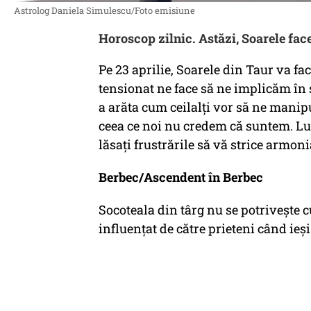
Astrolog Daniela Simulescu/Foto emisiune
Horoscop zilnic. Astăzi, Soarele fac
Pe 23 aprilie, Soarele din Taur va fa
tensionat ne face să ne implicăm în 
a arăta cum ceilalți vor să ne manipu
ceea ce noi nu credem că suntem. L
lăsați frustrările să vă strice armoni
Berbec/Ascendent în Berbec
Socoteala din târg nu se potrivește c
influențat de către prieteni când ieși