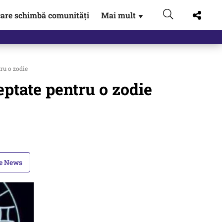
are schimbă comunități
Mai mult
▼
ru o zodie
eptate pentru o zodie
le News