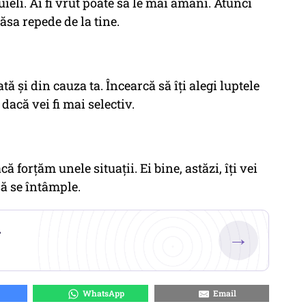
tuieli. Ai fi vrut poate să le mai amâni. Atunci
ăsa repede de la tine.
tă și din cauza ta. Încearcă să îți alegi luptele
dacă vei fi mai selectiv.
ă forțăm unele situații. Ei bine, astăzi, îți vei
să se întâmple.
.
→
WhatsApp
Email