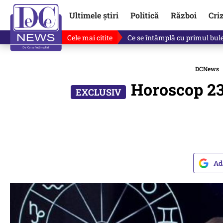
Ultimele știri
Politică
Război
Cri
Cele mai citite
Revine în scenă o propunere 
DCNews
Horoscop 23 
Ad