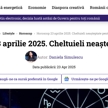
ză energetică
Economie
Diaspora creativă
Românii c
de premier. Cine ar putea conduce Guvernul din septembrie
›
Lifestyle
›
Horoscop
›
Horoscop 23 aprilie 2025. Cheltuieli neașteptate pent
aprilie 2025. Cheltuieli neașt
Autor:
Daniela Simulescu
Data publicării: 23 Apr 2025
augă-ne ca sursă preferată în Google
Urmărește-ne pe Goog