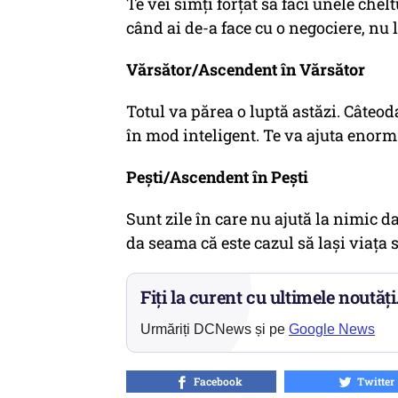
Te vei simți forțat să faci unele chel
când ai de-a face cu o negociere, nu l
Vărsător/Ascendent în Vărsător
Totul va părea o luptă astăzi. Câteoda
în mod inteligent. Te va ajuta enorm 
Pești/Ascendent în Pești
Sunt zile în care nu ajută la nimic dac
da seama că este cazul să lași viața 
Fiți la curent cu ultimele noutăți
Urmăriți DCNews și pe
Google News
Facebook
Twitter