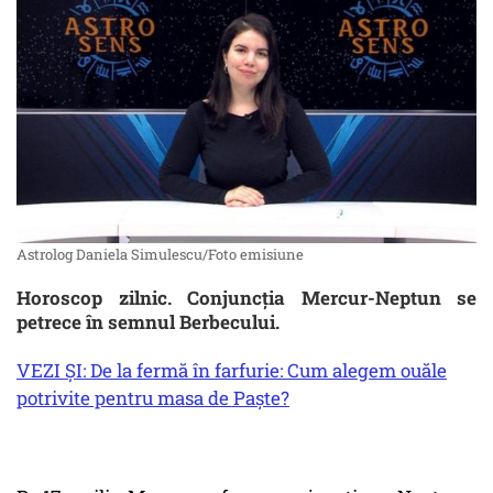
Astrolog Daniela Simulescu/Foto emisiune
Horoscop zilnic. Conjuncția Mercur-Neptun se
petrece în semnul Berbecului.
VEZI ȘI: De la fermă în farfurie: Cum alegem ouăle
potrivite pentru masa de Paște?