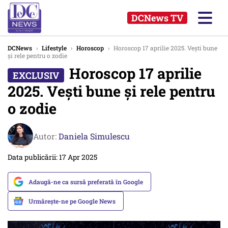
DCNews TV
DCNews
›
Lifestyle
›
Horoscop
›
Horoscop 17 aprilie 2025. Vești bune
și rele pentru o zodie
Horoscop 17 aprilie
2025. Vești bune și rele pentru
o zodie
Autor:
Daniela Simulescu
Data publicării: 17 Apr 2025
Adaugă-ne ca sursă preferată în Google
Urmărește-ne pe Google News