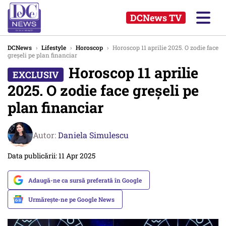
DCNews TV
DCNews
›
Lifestyle
›
Horoscop
›
Horoscop 11 aprilie 2025. O zodie face
greșeli pe plan financiar
Horoscop 11 aprilie
2025. O zodie face greșeli pe
plan financiar
Autor:
Daniela Simulescu
Data publicării: 11 Apr 2025
Adaugă-ne ca sursă preferată în Google
Urmărește-ne pe Google News