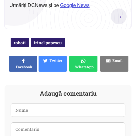
Urmăriți DCNews și pe
Google News
→
roboti
irinel popescu
Twitter
Email
Facebook
WhatsApp
Adaugă comentariu