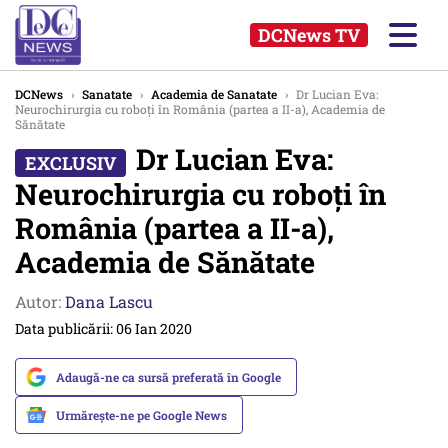
DCNews TV
DCNews
›
Sanatate
›
Academia de Sanatate
›
Dr Lucian Eva:
Neurochirurgia cu roboți în România (partea a II-a), Academia de
Sănătate
Dr Lucian Eva:
Neurochirurgia cu roboți în
România (partea a II-a),
Academia de Sănătate
Autor:
Dana Lascu
Data publicării: 06 Ian 2020
Adaugă-ne ca sursă preferată în Google
Urmărește-ne pe Google News