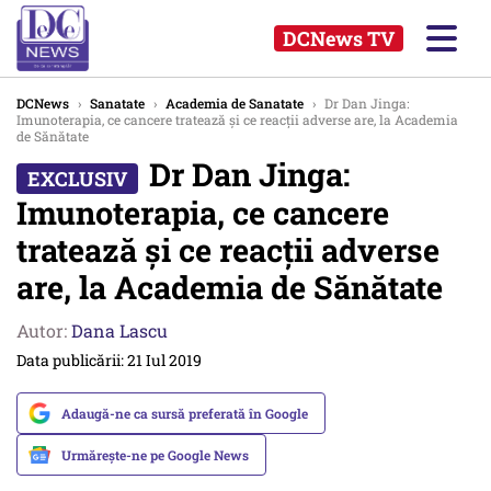
DCNews TV
DCNews
›
Sanatate
›
Academia de Sanatate
›
Dr Dan Jinga:
Imunoterapia, ce cancere tratează și ce reacții adverse are, la Academia
de Sănătate
Dr Dan Jinga:
Imunoterapia, ce cancere
tratează și ce reacții adverse
are, la Academia de Sănătate
Autor:
Dana Lascu
Data publicării: 21 Iul 2019
Adaugă-ne ca sursă preferată în Google
Urmărește-ne pe Google News