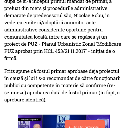
după ce și-a început primul mandat de primar, a
preluat din mers și procedurile administrative
demarate de predecesorul său, Nicolae Robu, în
vederea emiterii/adoptării anumitor acte
administrative considerate oportune pentru
comunitatea locală, între care se regăsea și un
proiect de PUZ - Planul Urbanistic Zonal 'Modificare
PUZ aprobat prin HCL 453/21.11.2017' - inițiat de o
firmă.
Fritz spune că fostul primar aprobase deja proiectul
în cauză și lui i s-a recomandat de către funcționarii
publici cu competențe în materie să confirme (re-
semneze) aprobarea dată de fostul primar (în fapt, o
aprobare identică).
Citește articolul