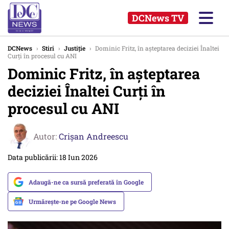
DCNews TV
DCNews
›
Stiri
›
Justiție
›
Dominic Fritz, în așteptarea deciziei Înaltei
Curți în procesul cu ANI
Dominic Fritz, în așteptarea
deciziei Înaltei Curți în
procesul cu ANI
Autor:
Crişan Andreescu
Data publicării: 18 Iun 2026
Adaugă-ne ca sursă preferată în Google
Urmărește-ne pe Google News