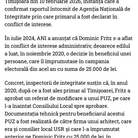
Timișoara din 10 februarie 2026, instanță care a
confirmat raportul întocmit de Agenția Națională de
Integritate prin care primarul a fost declarat în
conflict de interese.
În iulie 2024, ANI a anunțat că Dominic Fritz s-a aflat
în conflict de interese administrativ, deoarece edilul
a luat, în noiembrie 2020, o decizie în beneficiul unei
persoane, care îl împrumutase în campania
electorală din acel an cu suma de 25.000 de lei.
Concret, inspectorii de integritate susțin că, în anul
2020, după ce a fost ales primar al Timișoarei, Fritz a
aprobat un referat de modificare a unui PUZ, pe care
l-a înaintat Consiliului Local spre aprobare.
Documentația tehnică pentru beneficiarul acestui
PUZ a fost realizată de către firma unui arhitect, care
era și consilier local USR și care l-a împrumutat
anterior pe Dominic Fritz cu 25.000 de lei, în