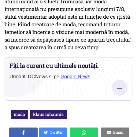
atunci când ai o silueta frumoasă, iar moda
internațională nu presupune exclusiv lungimi 7/8,
stilul vestimentar adoptat este în funcție de ce îți stă
bine. Fiind creatoare de modă, recomand tuturor
femeilor să încerce o viziune mai modernă în modă,
să încerce să depășească tipare ce aparțin trecutului",
a spus creatoarea în urmă cu ceva timp.
Fiți la curent cu ultimele noutăți.
Urmăriți DCNews și pe
Google News
→
moda
klaus iohannis
Twitter
Email