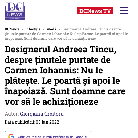
DCNews TV
DCNews
›
Lifestyle
›
Modă
›
Designerul Andreea Tincu, despre
ținutele purtate de Carmen Iohannis: Nu le plătește. Le poartă și apoi le
înapoiază. Sunt doamne care vor să le achiziționeze
Designerul Andreea Tincu,
despre ținutele purtate de
Carmen Iohannis: Nu le
plătește. Le poartă și apoi le
înapoiază. Sunt doamne care
vor să le achiziționeze
Autor:
Giorgiana Croitoru
Data publicării: 03 Ian 2022
Adaugă-ne ca sursă preferată în Google