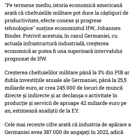
"Pe termene mediu, istoria economică americană
arată că cheltuielile militare pot duce la câştiguri de
productivitate, efecte conexe şi progrese
tehnologice" susţine economistul IfW, Johannes
Binder. Potrivit acestuia, în cazul Germaniei, cu
actuala infrastructură industrială, creşterea
economică ar putea fi una superioară intervalului
prognozat de IfW.
Creşterea cheltuielilor militare până la 3% din PIB ar
dubla investiţiile anuale ale Germaniei, până la 25,5
miliarde euro, ar crea 245.000 de locuri de muncă
directe şi indirecte şi ar declanşa o activitate în
producţie şi servicii de aproape 42 miliarde euro pe
an, estimează analiştii de la EY.
Cele mai recente cifre arată că industria de apărare a
Germaniei avea 387.000 de angajaţi în 2022, adică