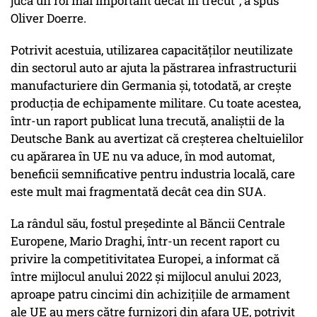
juca un rol mai important decât în trecut", a spus
Oliver Doerre.
Potrivit acestuia, utilizarea capacităţilor neutilizate
din sectorul auto ar ajuta la păstrarea infrastructurii
manufacturiere din Germania şi, totodată, ar creşte
producţia de echipamente militare. Cu toate acestea,
într-un raport publicat luna trecută, analiştii de la
Deutsche Bank au avertizat că creşterea cheltuielilor
cu apărarea în UE nu va aduce, în mod automat,
beneficii semnificative pentru industria locală, care
este mult mai fragmentată decât cea din SUA.
La rândul său, fostul preşedinte al Băncii Centrale
Europene, Mario Draghi, într-un recent raport cu
privire la competitivitatea Europei, a informat că
între mijlocul anului 2022 şi mijlocul anului 2023,
aproape patru cincimi din achiziţiile de armament
ale UE au mers către furnizori din afara UE, potrivit