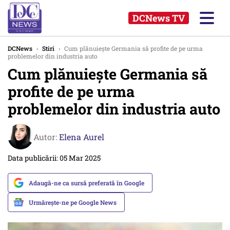
DCNews TV
DCNews
›
Stiri
›
Cum plănuiește Germania să profite de pe urma
problemelor din industria auto
Cum plănuiește Germania să
profite de pe urma
problemelor din industria auto
Autor:
Elena Aurel
Data publicării: 05 Mar 2025
Adaugă-ne ca sursă preferată în Google
Urmărește-ne pe Google News