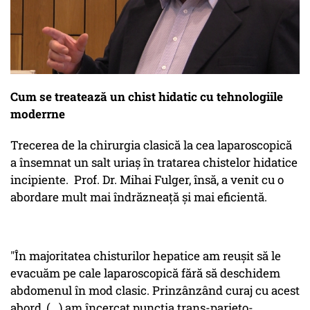
Cum se treatează un chist hidatic cu tehnologiile
moderrne
Trecerea de la chirurgia clasică la cea laparoscopică
a însemnat un salt uriaș în tratarea chistelor hidatice
incipiente. Prof. Dr. Mihai Fulger, însă, a venit cu o
abordare mult mai îndrăzneață și mai eficientă.
"În majoritatea chisturilor hepatice am reușit să le
evacuăm pe cale laparoscopică fără să deschidem
abdomenul în mod clasic. Prinzânzând curaj cu acest
abord, (...) am încercat puncția trans-parieto-