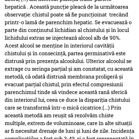
hepatică . Această puncție pleacă de la următoarea
observație: chistul poate să fie puncțioinat trecând
printr-o lamă de parenchim hepatic. Se evacuează o
parte din conținutul lichidian al chistului și în locul
lichidului extras se injectează alcool alb de 90%.
Acest alcool se menține în interiorul cavității
chistului și în consecință, partea germinativă este
distrusă prin prezența alcoolului. Ulterior alcoolul se
extrage cu seringa parțial și am constatat, cu această
metodă, că odată distrusă membrana proligeră și
evacuat parțial chistul, prin efectul compresiunii
parenchimul tinde să vindece această rană sferică
din interiorul lui, ceea ce duce la dispariția chistului
care se transformă într-o mică cicatrice.(...) Prin
această metodă am reușit să rezolvăm chiste
multiple, extrem de voluminoase, care în alte situații
ar fi necesitat drenaje de luni și luni de zile. Incidența
complicațiilor a fost sub 3-4% și a fost reprezentată în