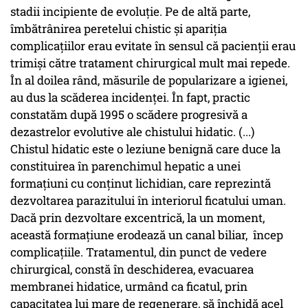
stadii incipiente de evoluție. Pe de altă parte,
îmbătrânirea peretelui chistic și apariția
complicațiilor erau evitate în sensul că pacienții erau
trimiși către tratament chirurgical mult mai repede.
În al doilea rând, măsurile de popularizare a igienei,
au dus la scăderea incidenței. În fapt, practic
constatăm după 1995 o scădere progresivă a
dezastrelor evolutive ale chistului hidatic. (...)
Chistul hidatic este o leziune benignă care duce la
constituirea în parenchimul hepatic a unei
formațiuni cu conținut lichidian, care reprezintă
dezvoltarea parazitului în interiorul ficatului uman.
Dacă prin dezvoltare excentrică, la un moment,
această formațiune erodează un canal biliar, încep
complicațiile. Tratamentul, din punct de vedere
chirurgical, constă în deschiderea, evacuarea
membranei hidatice, urmând ca ficatul, prin
capacitatea lui mare de regenerare, să închidă acel