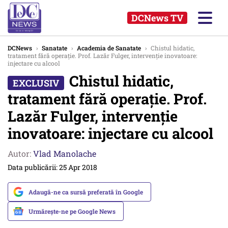
DCNews TV
DCNews
›
Sanatate
›
Academia de Sanatate
›
Chistul hidatic,
tratament fără operație. Prof. Lazăr Fulger, intervenție inovatoare:
injectare cu alcool
Chistul hidatic,
tratament fără operație. Prof.
Lazăr Fulger, intervenție
inovatoare: injectare cu alcool
Autor:
Vlad Manolache
Data publicării: 25 Apr 2018
Adaugă-ne ca sursă preferată în Google
Urmărește-ne pe Google News