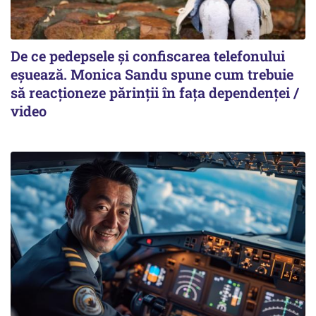
De ce pedepsele și confiscarea telefonului
eșuează. Monica Sandu spune cum trebuie
să reacționeze părinții în fața dependenței /
video