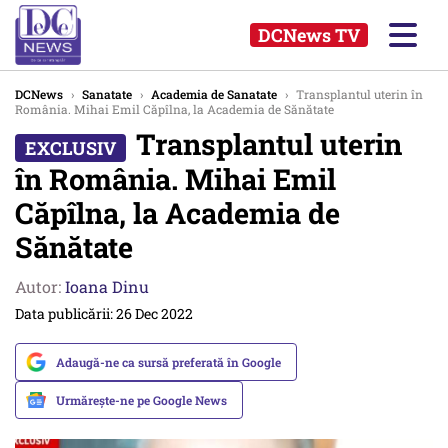
DCNews TV
DCNews
›
Sanatate
›
Academia de Sanatate
›
Transplantul uterin în
România. Mihai Emil Căpîlna, la Academia de Sănătate
Transplantul uterin
în România. Mihai Emil
Căpîlna, la Academia de
Sănătate
Autor:
Ioana Dinu
Data publicării: 26 Dec 2022
Adaugă-ne ca sursă preferată în Google
Urmărește-ne pe Google News