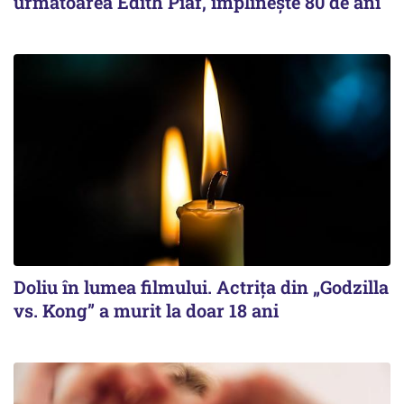
următoarea Edith Piaf, împlinește 80 de ani
Doliu în lumea filmului. Actrița din „Godzilla
vs. Kong” a murit la doar 18 ani