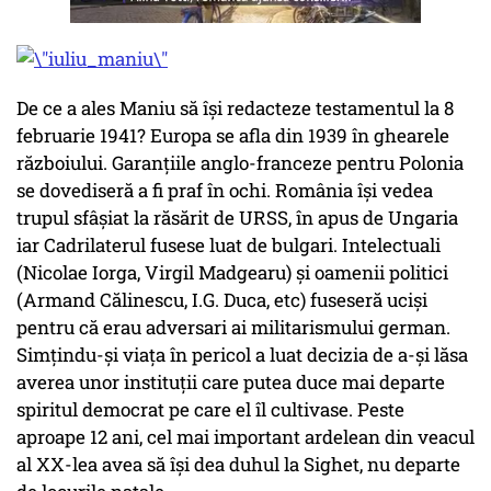
De ce a ales Maniu să își redacteze testamentul la 8
februarie 1941? Europa se afla din 1939 în ghearele
războiului. Garanțiile anglo-franceze pentru Polonia
se dovediseră a fi praf în ochi. România își vedea
trupul sfâșiat la răsărit de URSS, în apus de Ungaria
iar Cadrilaterul fusese luat de bulgari. Intelectuali
(Nicolae Iorga, Virgil Madgearu) și oamenii politici
(Armand Călinescu, I.G. Duca, etc) fuseseră uciși
pentru că erau adversari ai militarismului german.
Simțindu-și viața în pericol a luat decizia de a-și lăsa
averea unor instituții care putea duce mai departe
spiritul democrat pe care el îl cultivase. Peste
aproape 12 ani, cel mai important ardelean din veacul
al XX-lea avea să își dea duhul la Sighet, nu departe