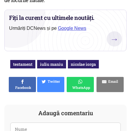
de locurile natale.
Fiți la curent cu ultimele noutăți.
Urmăriți DCNews și pe
Google News
→
testament
iuliu maniu
nicolae iorga
Twitter
Email
Facebook
WhatsApp
Adaugă comentariu