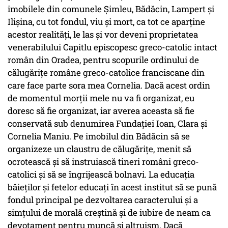
imobilele din comunele Şimleu, Bădăcin, Lampert şi
Ilişina, cu tot fondul, viu şi mort, ca tot ce aparţine
acestor realităţi, le las şi vor deveni proprietatea
venerabilului Capitlu episcopesc greco-catolic intact
român din Oradea, pentru scopurile ordinului de
călugăriţe române greco-catolice franciscane din
care face parte sora mea Cornelia. Dacă acest ordin
de momentul morţii mele nu va fi organizat, eu
doresc să fie organizat, iar averea aceasta să fie
conservată sub denumirea Fundaţiei Ioan, Clara şi
Cornelia Maniu. Pe imobilul din Bădăcin să se
organizeze un claustru de călugăriţe, menit să
ocrotească şi să instruiască tineri români greco-
catolici şi să se îngrijească bolnavi. La educaţia
băieţilor şi fetelor educaţi în acest institut să se pună
fondul principal pe dezvoltarea caracterului şi a
simţului de morală creştină şi de iubire de neam ca
devotament pentru muncă şi altruism. Dacă