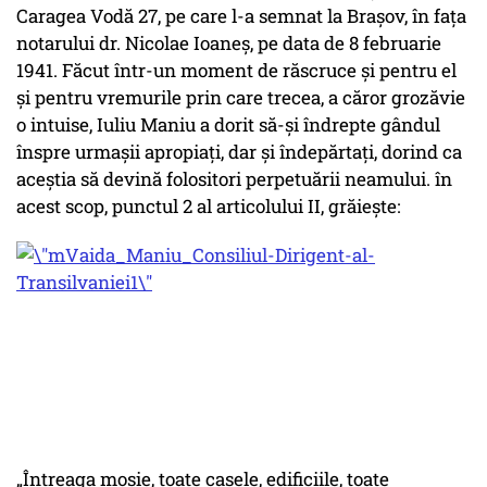
Caragea Vodă 27, pe care l-a semnat la Braşov, în faţa
notarului dr. Nicolae Ioaneş, pe data de 8 februarie
1941. Făcut într-un moment de răscruce şi pentru el
şi pentru vremurile prin care trecea, a căror grozăvie
o intuise, Iuliu Maniu a dorit să-şi îndrepte gândul
înspre urmaşii apropiaţi, dar şi îndepărtaţi, dorind ca
aceştia să devină folositori perpetuării neamului. în
acest scop, punctul 2 al articolului II, grăieşte:
„Întreaga moşie, toate casele, edificiile, toate