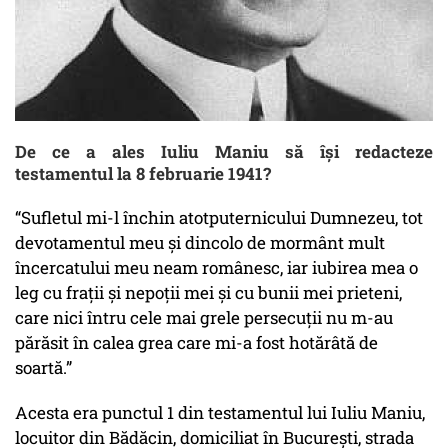
De ce a ales Iuliu Maniu să își redacteze
testamentul la 8 februarie 1941?
“Sufletul mi-l închin atotputernicului Dumnezeu, tot
devotamentul meu şi dincolo de mormânt mult
încercatului meu neam românesc, iar iubirea mea o
leg cu fraţii şi nepoţii mei şi cu bunii mei prieteni,
care nici întru cele mai grele persecuţii nu m-au
părăsit în calea grea care mi-a fost hotărâtă de
soartă.”
Acesta era punctul 1 din testamentul lui Iuliu Maniu,
locuitor din Bădăcin, domiciliat în Bucureşti, strada