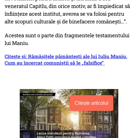
veneratul Capitlu, din orice motiv, ar fi împiedicat să
înfiinţeze acest institut, averea se va folosi pentru
alte scopuri culturale şi de binefacere româneşti…”.
Acestea sunt o parte din fragmentele testamentului
lui Maniu.
Citește și: Rămăşiţele pământeşti ale lui Iuliu Maniu.
Cum au încercat comuniştii să le „falsifice”
Citește articolul