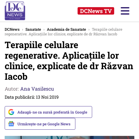
DCNews TV
DCNews
›
Sanatate
›
Academia de Sanatate
›
Terapiile celulare
regenerative. Aplicațiile lor clinice, explicate de dr Răzvan Iacob
Terapiile celulare
regenerative. Aplicațiile lor
clinice, explicate de dr Răzvan
Iacob
Autor:
Ana Vasilescu
Data publicării: 13 Noi 2019
Adaugă-ne ca sursă preferată în Google
Urmărește-ne pe Google News