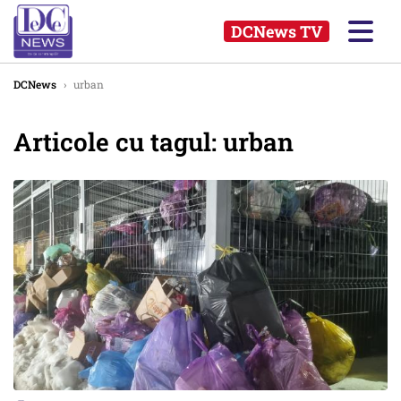
DCNews TV
DCNews
›
urban
Articole cu tagul: urban