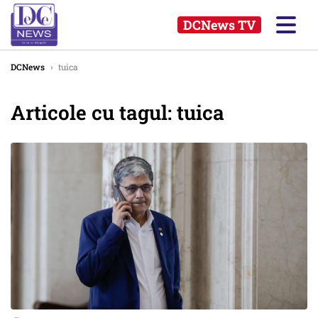
DCNews TV
DCNews
›
tuica
Articole cu tagul: tuica