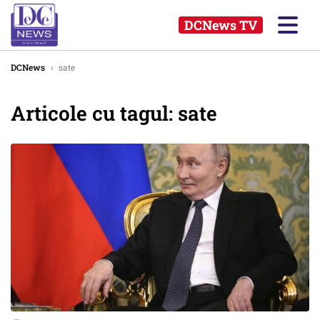
DCNews TV
DCNews
›
sate
Articole cu tagul: sate