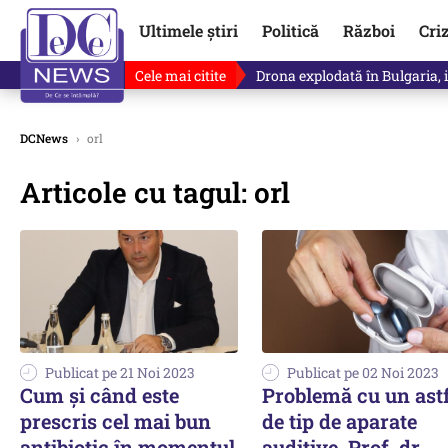
Ultimele știri
Politică
Război
Cri
Cele mai citite
Drona explodată în Bulgaria, 
DCNews
›
orl
Articole cu tagul: orl
Publicat pe 21 Noi 2023
Publicat pe 02 Noi 2023
Cum și când este
Problemă cu un astf
prescris cel mai bun
de tip de aparate
antibiotic în momentul
auditive. Prof. dr.