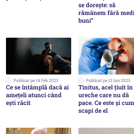
se dorește: să
rămânem fără medi
buni”
Publicat pe 14 Feb 2023
Publicat pe 12 Ian 2023
Ce se întâmplă dacă ai
Tinitus, acel țiuit în
amețeli atunci când
ureche care nu dă
ești răcit
pace. Ce este și cum
scapi de el