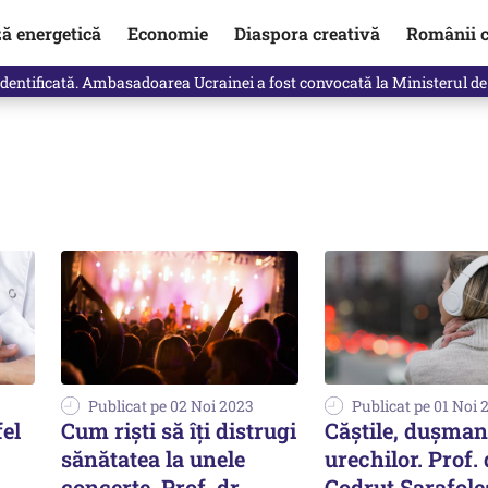
ză energetică
Economie
Diaspora creativă
Românii c
identificată. Ambasadoarea Ucrainei a fost convocată la Ministerul de
Publicat pe 02 Noi 2023
Publicat pe 01 Noi 
el
Cum riști să îți distrugi
Căștile, dușman
sănătatea la unele
urechilor. Prof. 
concerte. Prof. dr.
Codruț Sarafole