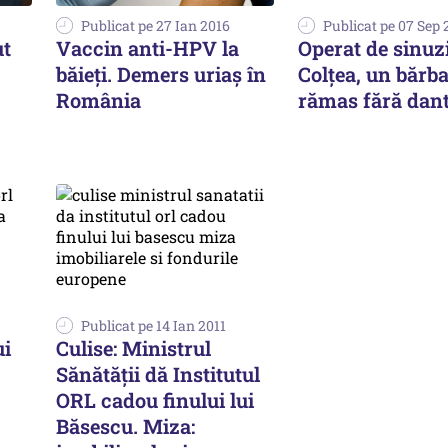
Publicat pe 27 Ian 2016
Publicat pe 07 Sep 
ut
Vaccin anti-HPV la
Operat de sinuzi
băieți. Demers uriaș în
Colțea, un bărba
România
rămas fără dan
Publicat pe 14 Ian 2011
ui
Culise: Ministrul
Sănătăţii dă Institutul
ORL cadou finului lui
Băsescu. Miza: