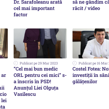
Dr. Sarafoleanu arată
să ne gândim c
cel mai important
răcit / video
factor
Publicat pe 29 Mar 2023
Publicat pe 16 Mar
”Cel mai bun medic
Costel Fotea: No
 ar
ORL pentru cei mici” s-
investiții în săn
a înscris în PSD!
gălățenilor
nii
Anunțul Liei Olguța
icio
Vasilescu
 lei
sta