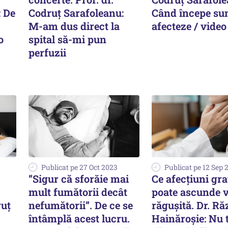
: De
Codruț Sarafoleanu:
Când începe sun
M-am dus direct la
afecteze / video
o
spital să-mi pun
perfuzii
Publicat pe 27 Oct 2023
Publicat pe 12 Sep 
”Sigur că sforăie mai
Ce afecțiuni gr
mult fumătorii decât
poate ascunde 
ruț
nefumătorii”. De ce se
răgușită. Dr. R
întâmplă acest lucru.
Hainăroșie: Nu 