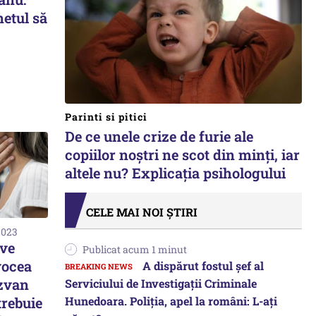
etul să
Parinti si pitici
De ce unele crize de furie ale
copiilor noștri ne scot din minți, iar
altele nu? Explicația psihologului
CELE MAI NOI ȘTIRI
2023
ave
Publicat acum 1 minut
vocea
A dispărut fostul șef al
ăzvan
Serviciului de Investigații Criminale
Hunedoara. Poliția, apel la români: L-ați
trebuie