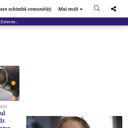
are schimbă comunități
Mai mult
▼
 Externe.…
2023
ul
dr.
anu: