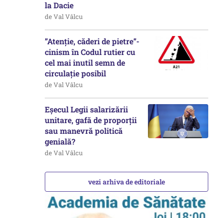
la Dacie
de Val Vâlcu
”Atenție, căderi de pietre”-
cinism în Codul rutier cu
cel mai inutil semn de
circulație posibil
de Val Vâlcu
Eșecul Legii salarizării
unitare, gafă de proporții
sau manevră politică
genială?
de Val Vâlcu
vezi arhiva de editoriale