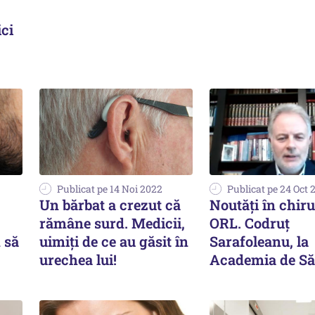
ci
Publicat pe 14 Noi 2022
Publicat pe 24 Oct 
Un bărbat a crezut că
Noutăți în chir
rămâne surd. Medicii,
ORL. Codruț
 să
uimiți de ce au găsit în
Sarafoleanu, la
urechea lui!
Academia de Să