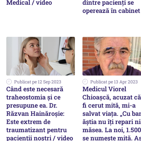
Medical / video
dintre pacienți se
operează în cabinet
Publicat pe 12 Sep 2023
Publicat pe 13 Apr 2023
Când este necesară
Medicul Viorel
traheostomia și ce
Chioaşcă, acuzat că
presupune ea. Dr.
fi cerut mită, mi-a
Răzvan Hainăroșie:
salvat viața. „Cu ba
Este extrem de
ăștia nu îți repari n
traumatizant pentru
măsea. La noi, 1.500
pacienții noștri / video
se numește mită. A