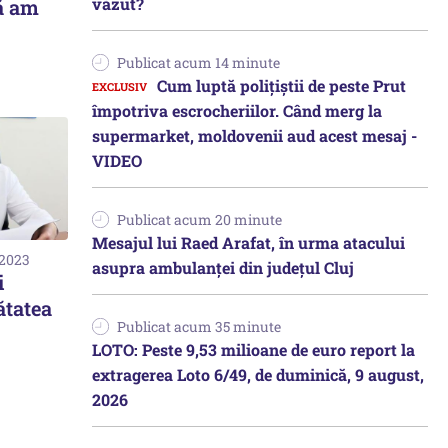
văzut?
ă am
Publicat acum 14 minute
Cum luptă polițiștii de peste Prut
împotriva escrocheriilor. Când merg la
supermarket, moldovenii aud acest mesaj -
VIDEO
Publicat acum 20 minute
Mesajul lui Raed Arafat, în urma atacului
 2023
asupra ambulanței din județul Cluj
i
ătatea
Publicat acum 35 minute
LOTO: Peste 9,53 milioane de euro report la
extragerea Loto 6/49, de duminică, 9 august,
2026