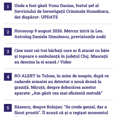
Unde a fost găsit Vonu Dacian, fostul șef al
Serviciului de Investigații Criminale Hunedoara,
dat dispărut- UPDATE
Horoscop 9 august 2026. Mercur intră în Leu.
Astrolog Daniela Simulescu, previziunile zodii
Cine sunt cei trei bărbați care ar fi atacat cu bâte
și topoare o ambulanță în județul Cluj. Mascații
au descins la ei acasă / Video
RO-ALERT în Tulcea, în miez de noapte, după ce
radarele armatei au detectat o nouă dronă la
graniță. Miruță, despre doborârea acestor
aparate: „Am găsit cea mai eficientă metodă”
Băsescu, despre Bolojan: "Se crede genial, dar a
făcut prostii". Îl acuză că și-a regizat momentul