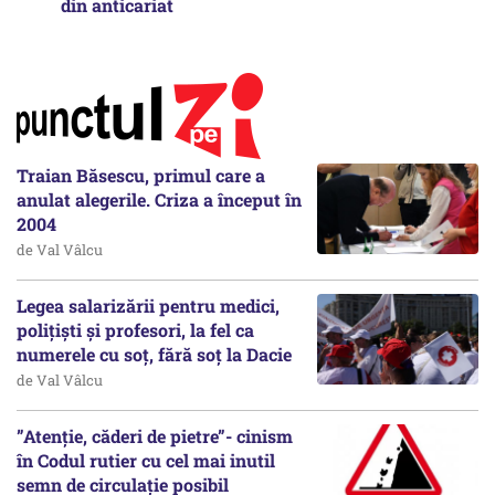
din anticariat
Traian Băsescu, primul care a
anulat alegerile. Criza a început în
2004
de Val Vâlcu
Legea salarizării pentru medici,
polițiști și profesori, la fel ca
numerele cu soț, fără soț la Dacie
de Val Vâlcu
”Atenție, căderi de pietre”- cinism
în Codul rutier cu cel mai inutil
semn de circulație posibil