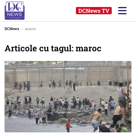
DCNews TV
DCNews
›
maroc
Articole cu tagul: maroc