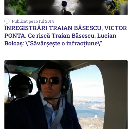
Publicat pe 16 Iul 2014
ÎNREGISTRĂRI TRAIAN BĂSESCU, VICTOR
PONTA. Ce riscă Traian Băsescu. Lucian
Bolcaș: \"Sâvârșește o infracțiune\"