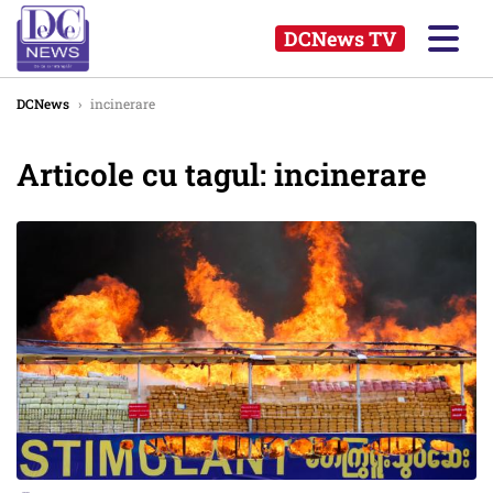
DCNews TV
DCNews
›
incinerare
Articole cu tagul: incinerare