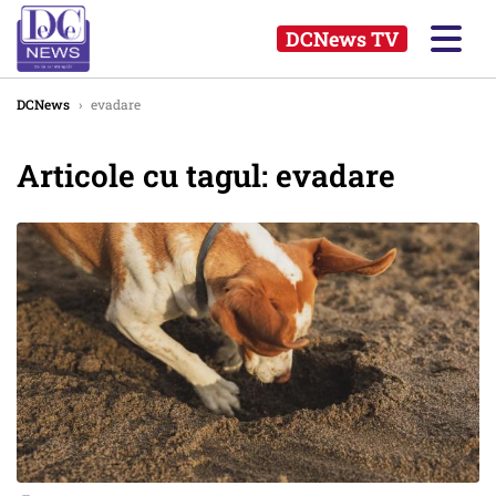
DCNews TV
DCNews
›
evadare
Articole cu tagul: evadare