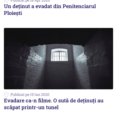
Publicat pe 18 Apr 2020
Un deținut a evadat din Penitenciarul
Ploiești
Publicat pe 19 Ian 2020
Evadare ca-n filme. O sută de deţinuţi au
scăpat printr-un tunel