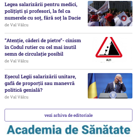
Legea salarizării pentru medici,
polițiști și profesori, la fel ca
numerele cu soț, fără soț la Dacie
de Val Vâlcu
”Atenție, căderi de pietre”- cinism
în Codul rutier cu cel mai inutil
semn de circulație posibil
de Val Vâlcu
Eșecul Legii salarizării unitare,
gafă de proporții sau manevră
politică genială?
de Val Vâlcu
vezi arhiva de editoriale